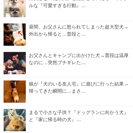
ルな『可愛すぎる行動』…
昼間、お父さんに怒られてしまった超大型犬→
外出から帰ると…普段と…
お父さんとキャンプに出かけた犬→普段は温厚
なのに…突然ブチギレた…
娘が『犬のいる友人宅』に遊びに行った結果→
帰ってきた瞬間に…まさ…
まるで小さな子供？『ドッグランに向かう犬』
と『家に帰る時の犬』…