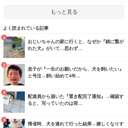
もっと見る
よく読まれている記事
1
おじいちゃんの家に行くと、なぜか『鎖に繋が
れた犬』がいて…思わず…
2
息子が『一生のお願いだから、犬を飼いたい』
と号泣→飼い始めて4年…
3
配達員から届いた『置き配完了通知』→確認す
ると、写っていたのは荷…
4
帰省時、犬を連れて行った結果→嬉しくなりす