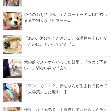
茶色の毛を持つ赤ちゃんコーギー犬…13年後→
まるで別犬な『ビフォー…
『あの…避けてください…』洗濯物を干したか
ったのに…犬がしていた『…
犬の前でスマホをいじった結果…『やめて下さ
い…』切ない声で『文句…
『ワンコで…！？』赤ちゃんが生まれて初めて
『大爆笑』した理由…平…
仲良しな『兄弟犬』を撮影していたら…ミラク