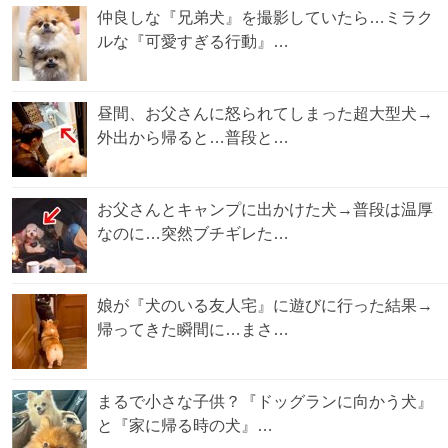
仲良しな『兄弟犬』を撮影していたら…ミラク
ルな『可愛すぎる行動』…
昼間、お父さんに怒られてしまった超大型犬→
外出から帰ると…普段と…
お父さんとキャンプに出かけた犬→普段は温厚
なのに…突然ブチギレた…
娘が『犬のいる友人宅』に遊びに行った結果→
帰ってきた瞬間に…まさ…
まるで小さな子供？『ドッグランに向かう犬』
と『家に帰る時の犬』…