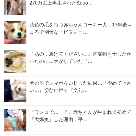
270万以上再生された&quo…
茶色の毛を持つ赤ちゃんコーギー犬…13年後→
まるで別犬な『ビフォー…
『あの…避けてください…』洗濯物を干したか
ったのに…犬がしていた『…
犬の前でスマホをいじった結果…『やめて下さ
い…』切ない声で『文句…
『ワンコで…！？』赤ちゃんが生まれて初めて
『大爆笑』した理由…平…