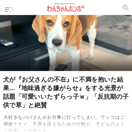
犬が『お父さんの不在』に不満を抱いた結
果…『地味過ぎる嫌がらせ』をする光景が
話題「可愛いいたずらっ子ｗ」「反抗期の子
供で草」と絶賛
大好きなパパさんがお仕事に行ってしまい、ワンコはご
機嫌ナナメ。不満を訴えるための行動が、子どものよう
で可愛いと話題です。