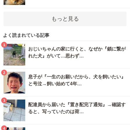
もっと見る
よく読まれている記事
1
おじいちゃんの家に行くと、なぜか『鎖に繋が
れた犬』がいて…思わず…
2
息子が『一生のお願いだから、犬を飼いたい』
と号泣→飼い始めて4年…
3
配達員から届いた『置き配完了通知』→確認す
ると、写っていたのは荷…
4