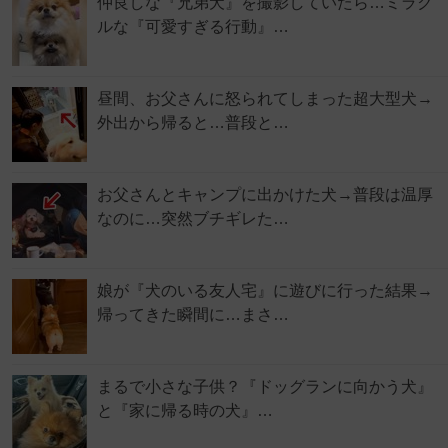
仲良しな『兄弟犬』を撮影していたら…ミラク
ルな『可愛すぎる行動』…
昼間、お父さんに怒られてしまった超大型犬→
外出から帰ると…普段と…
お父さんとキャンプに出かけた犬→普段は温厚
なのに…突然ブチギレた…
娘が『犬のいる友人宅』に遊びに行った結果→
帰ってきた瞬間に…まさ…
まるで小さな子供？『ドッグランに向かう犬』
と『家に帰る時の犬』…