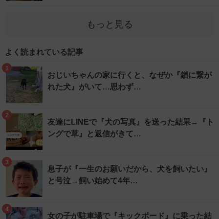
もっと見る
よく読まれている記事
1
おじいちゃんの家に行くと、なぜか『鎖に繋が
れた犬』がいて…思わず…
2
友達にLINEで『犬の写真』を送った結果→『ト
ングで草』と返信がきて…
3
息子が『一生のお願いだから、犬を飼いたい』
と号泣→飼い始めて4年…
4
女の子が駐車場で『キックボード』に乗った結