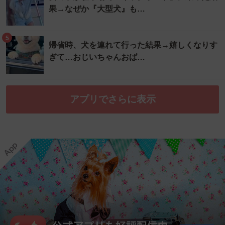
果→なぜか『大型犬』も…
5
帰省時、犬を連れて行った結果→嬉しくなりす
ぎて…おじいちゃんおば…
アプリでさらに表示