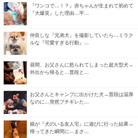
『ワンコで…！？』赤ちゃんが生まれて初めて
『大爆笑』した理由…平…
仲良しな『兄弟犬』を撮影していたら…ミラク
ルな『可愛すぎる行動』…
昼間、お父さんに怒られてしまった超大型犬→
外出から帰ると…普段と…
お父さんとキャンプに出かけた犬→普段は温厚
なのに…突然ブチギレた…
娘が『犬のいる友人宅』に遊びに行った結果→
帰ってきた瞬間に…まさ…