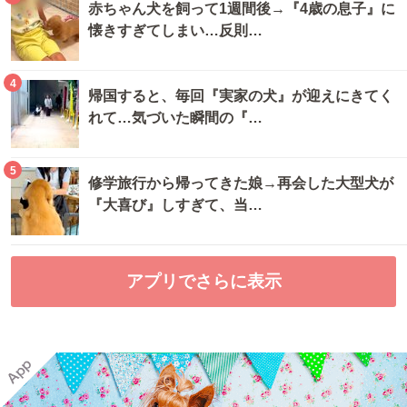
赤ちゃん犬を飼って1週間後→『4歳の息子』に
懐きすぎてしまい…反則…
4
帰国すると、毎回『実家の犬』が迎えにきてく
れて…気づいた瞬間の『…
5
修学旅行から帰ってきた娘→再会した大型犬が
『大喜び』しすぎて、当…
アプリでさらに表示