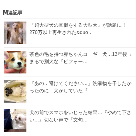
関連記事
『超大型犬の真似をする大型犬』が話題に！
270万以上再生された&quo…
茶色の毛を持つ赤ちゃんコーギー犬…13年後→
まるで別犬な『ビフォー…
『あの…避けてください…』洗濯物を干したか
ったのに…犬がしていた『…
犬の前でスマホをいじった結果…『やめて下さ
い…』切ない声で『文句…