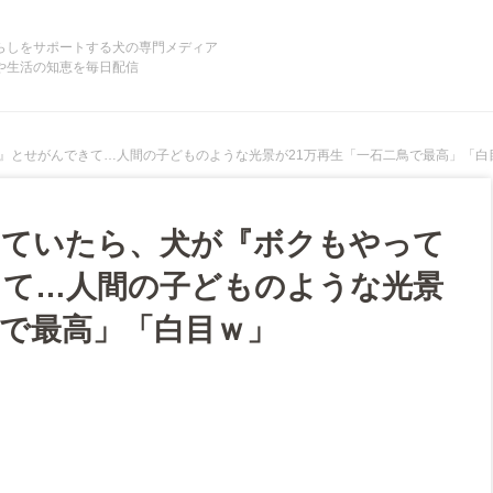
らしをサポートする犬の専門メディア
や生活の知恵を毎日配信
』とせがんできて…人間の子どものような光景が21万再生「一石二鳥で最高」「白
していたら、犬が『ボクもやって
きて…人間の子どものような光景
鳥で最高」「白目ｗ」