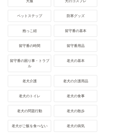
犬服
犬のコスプレ
ペットステップ
防寒グッズ
抱っこ紐
留守番の基本
留守番の時間
留守番用品
留守番の困り事・トラブ
老犬の基本
ル
老犬介護
老犬の介護用品
老犬のトイレ
老犬の食事
老犬の問題行動
老犬の散歩
老犬がご飯を食べない
老犬の病気