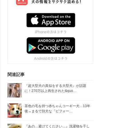
関連記事
『超大型犬の真似をする大型犬』が話題
に！270万以上再生された&quo…
茶色の毛を持つ赤ちゃんコーギー犬…13年
後→まるで別犬な『ビフォー…
『あの…避けてください…』洗濯物を干し