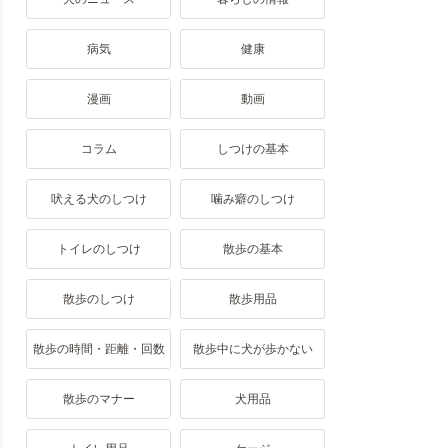
病気
健康
漫画
動画
コラム
しつけの基本
吠える犬のしつけ
噛み癖のしつけ
トイレのしつけ
散歩の基本
散歩のしつけ
散歩用品
散歩の時間・距離・回数
散歩中に犬が歩かない
散歩のマナー
犬用品