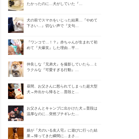
たかったのに…犬がしていた『…
犬の前でスマホをいじった結果…『やめて
下さい…』切ない声で『文句…
『ワンコで…！？』赤ちゃんが生まれて初
めて『大爆笑』した理由…平…
仲良しな『兄弟犬』を撮影していたら…ミ
ラクルな『可愛すぎる行動』…
昼間、お父さんに怒られてしまった超大型
犬→外出から帰ると…普段と…
お父さんとキャンプに出かけた犬→普段は
温厚なのに…突然ブチギレた…
娘が『犬のいる友人宅』に遊びに行った結
果→帰ってきた瞬間に…まさ…