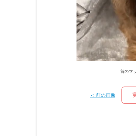
首のマ
＜ 前の画像