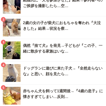
結婚式に『犬も参加させた』結果→参列者への
ご挨拶を撮影したら…空…
2
2歳の女の子が柴犬におもちゃを奪われ『大泣
きした』結果→状況を察…
3
偶然『捨て犬』を発見→子どもが『この子、一
緒に散歩する家族はいな…
4
ドッグランに遊びに来た子犬→『全然走らない
な』と思い、顔を見たら…
5
赤ちゃん犬を飼って1週間後→『4歳の息子』に
懐きすぎてしまい…反則…