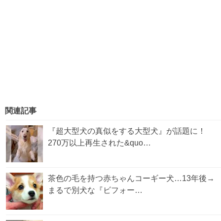
関連記事
『超大型犬の真似をする大型犬』が話題に！
270万以上再生された&quo…
茶色の毛を持つ赤ちゃんコーギー犬…13年後→
まるで別犬な『ビフォー…