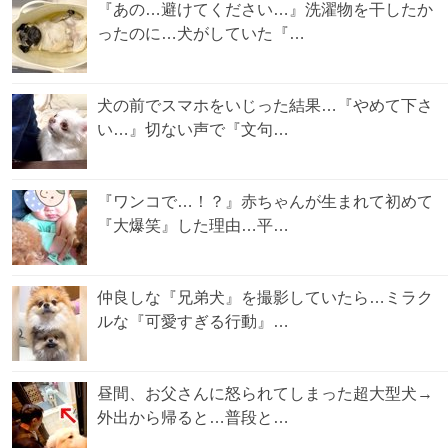
『あの…避けてください…』洗濯物を干したか
ったのに…犬がしていた『…
犬の前でスマホをいじった結果…『やめて下さ
い…』切ない声で『文句…
『ワンコで…！？』赤ちゃんが生まれて初めて
『大爆笑』した理由…平…
仲良しな『兄弟犬』を撮影していたら…ミラク
ルな『可愛すぎる行動』…
昼間、お父さんに怒られてしまった超大型犬→
外出から帰ると…普段と…