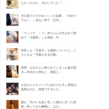
たかったのに…犬がしていた『…
犬の前でスマホをいじった結果…『やめて
下さい…』切ない声で『文句…
『ワンコで…！？』赤ちゃんが生まれて初
めて『大爆笑』した理由…平…
仲良しな『兄弟犬』を撮影していたら…ミ
ラクルな『可愛すぎる行動』…
昼間、お父さんに怒られてしまった超大型
犬→外出から帰ると…普段と…
お父さんとキャンプに出かけた犬→普段は
温厚なのに…突然ブチギレた…
娘が『犬のいる友人宅』に遊びに行った結
果→帰ってきた瞬間に…まさ…