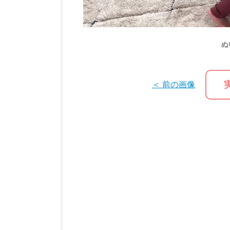
ぬ
＜ 前の画像