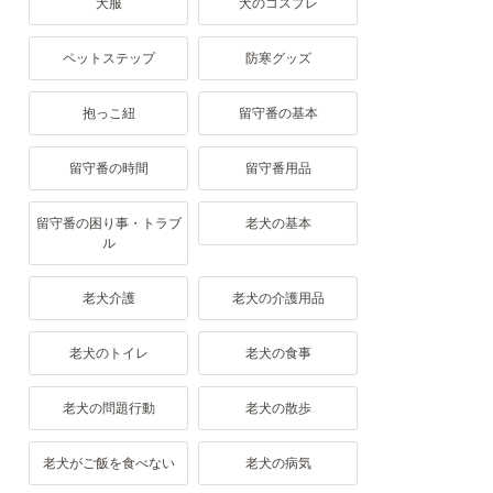
犬服
犬のコスプレ
ペットステップ
防寒グッズ
抱っこ紐
留守番の基本
留守番の時間
留守番用品
留守番の困り事・トラブ
老犬の基本
ル
老犬介護
老犬の介護用品
老犬のトイレ
老犬の食事
老犬の問題行動
老犬の散歩
老犬がご飯を食べない
老犬の病気