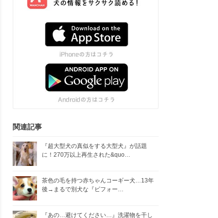
関連記事
『超大型犬の真似をする大型犬』が話題
に！270万以上再生された&quo…
茶色の毛を持つ赤ちゃんコーギー犬…13年
後→まるで別犬な『ビフォー…
『あの…避けてください…』洗濯物を干し