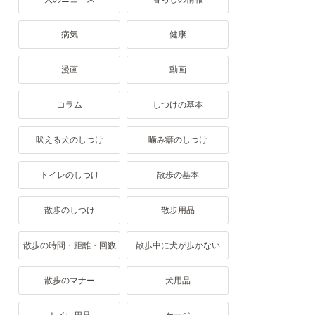
病気
健康
漫画
動画
コラム
しつけの基本
吠える犬のしつけ
噛み癖のしつけ
トイレのしつけ
散歩の基本
散歩のしつけ
散歩用品
散歩の時間・距離・回数
散歩中に犬が歩かない
散歩のマナー
犬用品