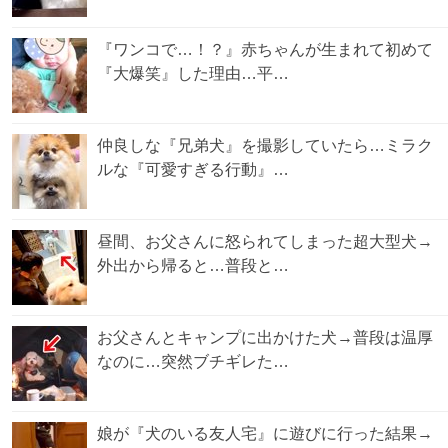
『ワンコで…！？』赤ちゃんが生まれて初めて
『大爆笑』した理由…平…
仲良しな『兄弟犬』を撮影していたら…ミラク
ルな『可愛すぎる行動』…
昼間、お父さんに怒られてしまった超大型犬→
外出から帰ると…普段と…
お父さんとキャンプに出かけた犬→普段は温厚
なのに…突然ブチギレた…
娘が『犬のいる友人宅』に遊びに行った結果→