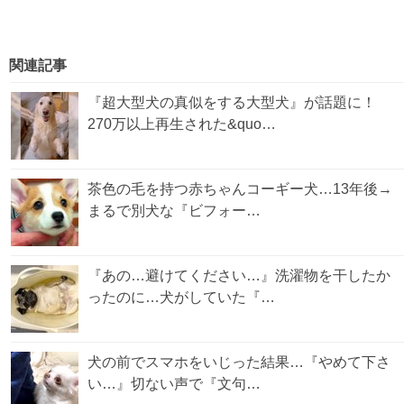
関連記事
『超大型犬の真似をする大型犬』が話題に！
270万以上再生された&quo…
茶色の毛を持つ赤ちゃんコーギー犬…13年後→
まるで別犬な『ビフォー…
『あの…避けてください…』洗濯物を干したか
ったのに…犬がしていた『…
犬の前でスマホをいじった結果…『やめて下さ
い…』切ない声で『文句…