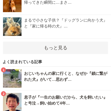
帰ってきた瞬間に…まさ…
まるで小さな子供？『ドッグランに向かう犬』
と『家に帰る時の犬』…
もっと見る
よく読まれている記事
1
おじいちゃんの家に行くと、なぜか『鎖に繋が
れた犬』がいて…思わず…
2
息子が『一生のお願いだから、犬を飼いたい』
と号泣→飼い始めて4年…