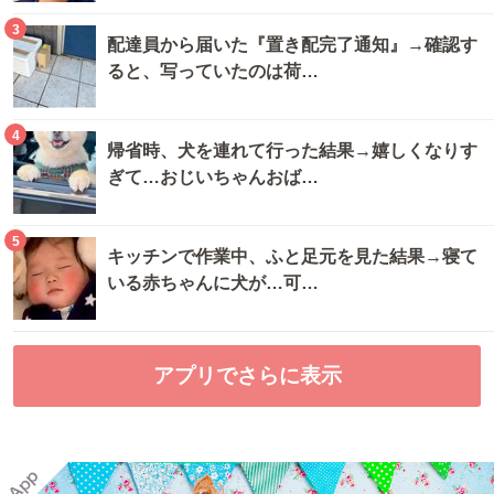
3
配達員から届いた『置き配完了通知』→確認す
ると、写っていたのは荷…
4
帰省時、犬を連れて行った結果→嬉しくなりす
ぎて…おじいちゃんおば…
5
キッチンで作業中、ふと足元を見た結果→寝て
いる赤ちゃんに犬が…可…
アプリでさらに表示