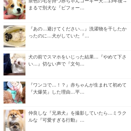
茶色の毛を持つ赤ちゃんコーギー犬…13年後→
まるで別犬な『ビフォー…
『あの…避けてください…』洗濯物を干したか
ったのに…犬がしていた『…
犬の前でスマホをいじった結果…『やめて下さ
い…』切ない声で『文句…
『ワンコで…！？』赤ちゃんが生まれて初めて
『大爆笑』した理由…平…
仲良しな『兄弟犬』を撮影していたら…ミラク
ルな『可愛すぎる行動』…