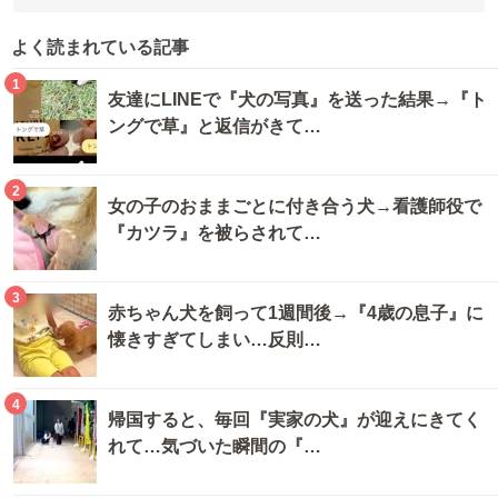
よく読まれている記事
1
友達にLINEで『犬の写真』を送った結果→『ト
ングで草』と返信がきて…
2
女の子のおままごとに付き合う犬→看護師役で
『カツラ』を被らされて…
3
赤ちゃん犬を飼って1週間後→『4歳の息子』に
懐きすぎてしまい…反則…
4
帰国すると、毎回『実家の犬』が迎えにきてく
れて…気づいた瞬間の『…