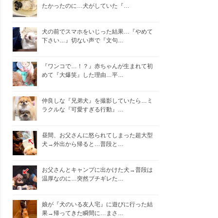
たかったのに…犬がしていた『…
犬の前でスマホをいじった結果…『やめて
下さい…』切ない声で『文句…
『ワンコで…！？』赤ちゃんが生まれて初
めて『大爆笑』した理由…平…
仲良しな『兄弟犬』を撮影していたら…ミ
ラクルな『可愛すぎる行動』…
昼間、お父さんに怒られてしまった超大型
犬→外出から帰ると…普段と…
お父さんとキャンプに出かけた犬→普段は
温厚なのに…突然ブチギレた…
娘が『犬のいる友人宅』に遊びに行った結
果→帰ってきた瞬間に…まさ…