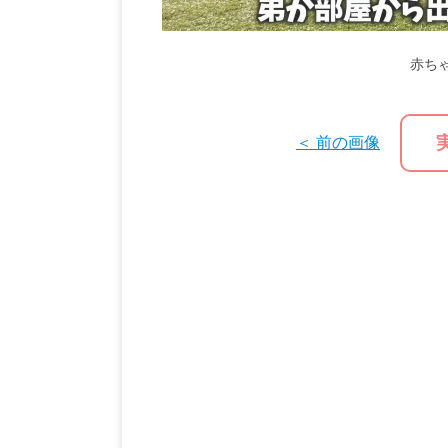
赤ち
＜ 前の画像