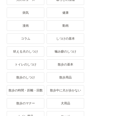
病気
健康
漫画
動画
コラム
しつけの基本
吠える犬のしつけ
噛み癖のしつけ
トイレのしつけ
散歩の基本
散歩のしつけ
散歩用品
散歩の時間・距離・回数
散歩中に犬が歩かない
散歩のマナー
犬用品