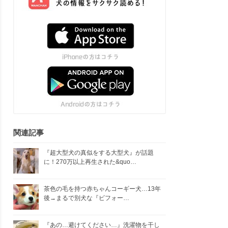
関連記事
『超大型犬の真似をする大型犬』が話題
に！270万以上再生された&quo…
茶色の毛を持つ赤ちゃんコーギー犬…13年
後→まるで別犬な『ビフォー…
『あの…避けてください…』洗濯物を干し