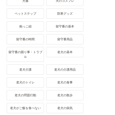
犬服
犬のコスプレ
ペットステップ
防寒グッズ
抱っこ紐
留守番の基本
留守番の時間
留守番用品
留守番の困り事・トラブ
老犬の基本
ル
老犬介護
老犬の介護用品
老犬のトイレ
老犬の食事
老犬の問題行動
老犬の散歩
老犬がご飯を食べない
老犬の病気