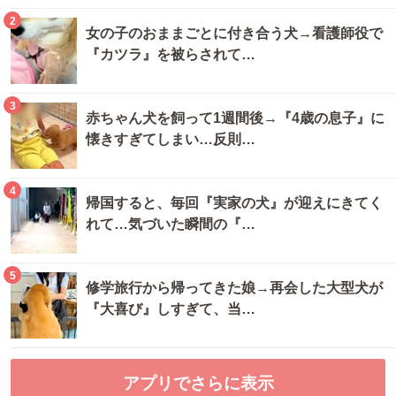
2
女の子のおままごとに付き合う犬→看護師役で
『カツラ』を被らされて…
3
赤ちゃん犬を飼って1週間後→『4歳の息子』に
懐きすぎてしまい…反則…
4
帰国すると、毎回『実家の犬』が迎えにきてく
れて…気づいた瞬間の『…
5
修学旅行から帰ってきた娘→再会した大型犬が
『大喜び』しすぎて、当…
アプリでさらに表示