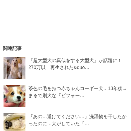
関連記事
『超大型犬の真似をする大型犬』が話題に！
270万以上再生された&quo…
茶色の毛を持つ赤ちゃんコーギー犬…13年後→
まるで別犬な『ビフォー…
『あの…避けてください…』洗濯物を干したか
ったのに…犬がしていた『…