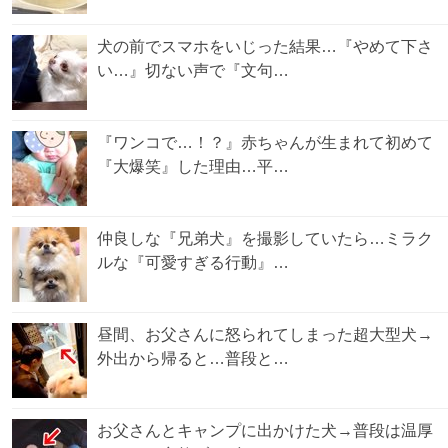
犬の前でスマホをいじった結果…『やめて下さ
い…』切ない声で『文句…
『ワンコで…！？』赤ちゃんが生まれて初めて
『大爆笑』した理由…平…
仲良しな『兄弟犬』を撮影していたら…ミラク
ルな『可愛すぎる行動』…
昼間、お父さんに怒られてしまった超大型犬→
外出から帰ると…普段と…
お父さんとキャンプに出かけた犬→普段は温厚