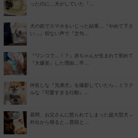
ったのに…犬がしていた『…
犬の前でスマホをいじった結果…『やめて下さ
い…』切ない声で『文句…
『ワンコで…！？』赤ちゃんが生まれて初めて
『大爆笑』した理由…平…
仲良しな『兄弟犬』を撮影していたら…ミラク
ルな『可愛すぎる行動』…
昼間、お父さんに怒られてしまった超大型犬→
外出から帰ると…普段と…