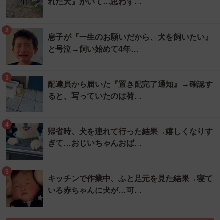
れた犬』がいて…思わず…
2
息子が『一生のお願いだから、犬を飼いたい』
と号泣→飼い始めて4年…
3
配達員から届いた『置き配完了通知』→確認す
ると、写っていたのは荷…
4
帰省時、犬を連れて行った結果→嬉しくなりす
ぎて…おじいちゃんおば…
5
キッチンで作業中、ふと足元を見た結果→寝て
いる赤ちゃんに犬が…可…