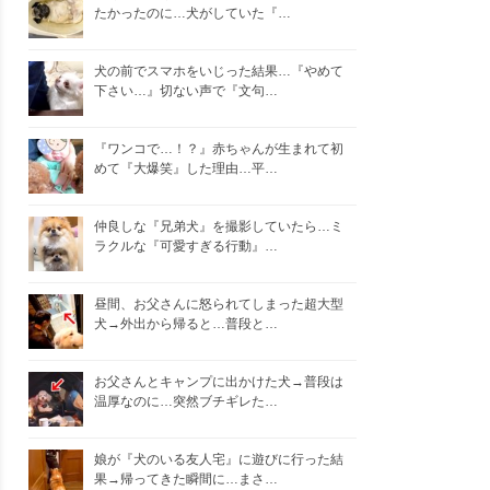
たかったのに…犬がしていた『…
犬の前でスマホをいじった結果…『やめて
下さい…』切ない声で『文句…
『ワンコで…！？』赤ちゃんが生まれて初
めて『大爆笑』した理由…平…
仲良しな『兄弟犬』を撮影していたら…ミ
ラクルな『可愛すぎる行動』…
昼間、お父さんに怒られてしまった超大型
犬→外出から帰ると…普段と…
お父さんとキャンプに出かけた犬→普段は
温厚なのに…突然ブチギレた…
娘が『犬のいる友人宅』に遊びに行った結
果→帰ってきた瞬間に…まさ…