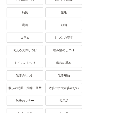
病気
健康
漫画
動画
コラム
しつけの基本
吠える犬のしつけ
噛み癖のしつけ
トイレのしつけ
散歩の基本
散歩のしつけ
散歩用品
散歩の時間・距離・回数
散歩中に犬が歩かない
散歩のマナー
犬用品