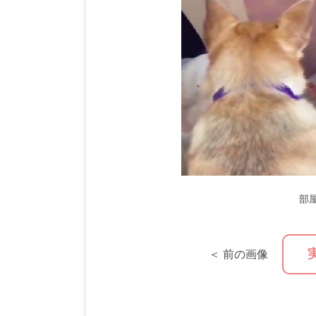
部
＜ 前の画像