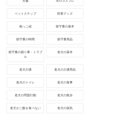
犬服
犬のコスプレ
ペットステップ
防寒グッズ
抱っこ紐
留守番の基本
留守番の時間
留守番用品
留守番の困り事・トラブ
老犬の基本
ル
老犬介護
老犬の介護用品
老犬のトイレ
老犬の食事
老犬の問題行動
老犬の散歩
老犬がご飯を食べない
老犬の病気