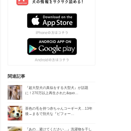
関連記事
『超大型犬の真似をする大型犬』が話題
に！270万以上再生された&quo…
茶色の毛を持つ赤ちゃんコーギー犬…13年
後→まるで別犬な『ビフォー…
『あの…避けてください…』洗濯物を干し