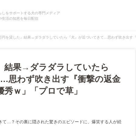
らしをサポートする犬の専門メディア
や生活の知恵を毎日配信
万円を貸した』結果→ダラダラしていたら『犬』が近づいてきて…思わず吹き出す『
』結果→ダラダラしていたら
…思わず吹き出す『衝撃の返金
「優秀ｗ」「プロで草」
きて…？その裏に隠された驚きのエピソードに、爆笑する人が続