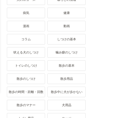
病気
健康
漫画
動画
コラム
しつけの基本
吠える犬のしつけ
噛み癖のしつけ
トイレのしつけ
散歩の基本
散歩のしつけ
散歩用品
散歩の時間・距離・回数
散歩中に犬が歩かない
散歩のマナー
犬用品