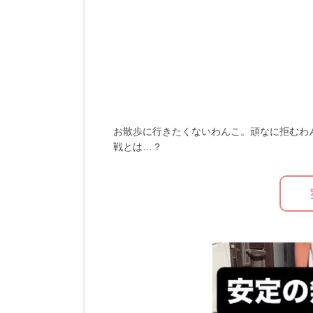
お散歩に行きたくないわんこ。頑なに拒むわ
戦とは…？