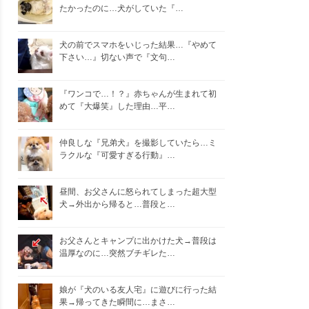
たかったのに…犬がしていた『…
犬の前でスマホをいじった結果…『やめて
下さい…』切ない声で『文句…
『ワンコで…！？』赤ちゃんが生まれて初
めて『大爆笑』した理由…平…
仲良しな『兄弟犬』を撮影していたら…ミ
ラクルな『可愛すぎる行動』…
昼間、お父さんに怒られてしまった超大型
犬→外出から帰ると…普段と…
お父さんとキャンプに出かけた犬→普段は
温厚なのに…突然ブチギレた…
娘が『犬のいる友人宅』に遊びに行った結
果→帰ってきた瞬間に…まさ…