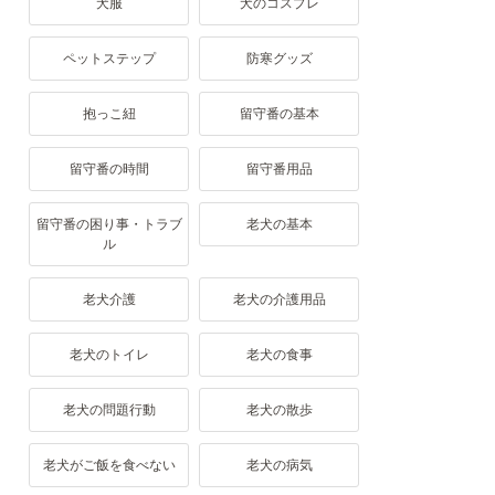
犬服
犬のコスプレ
ペットステップ
防寒グッズ
抱っこ紐
留守番の基本
留守番の時間
留守番用品
留守番の困り事・トラブ
老犬の基本
ル
老犬介護
老犬の介護用品
老犬のトイレ
老犬の食事
老犬の問題行動
老犬の散歩
老犬がご飯を食べない
老犬の病気