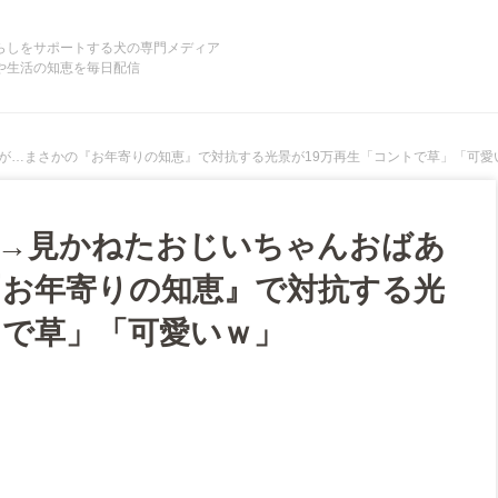
らしをサポートする犬の専門メディア
や生活の知恵を毎日配信
が…まさかの『お年寄りの知恵』で対抗する光景が19万再生「コントで草」「可愛
犬→見かねたおじいちゃんおばあ
お年寄りの知恵』で対抗する光
トで草」「可愛いｗ」