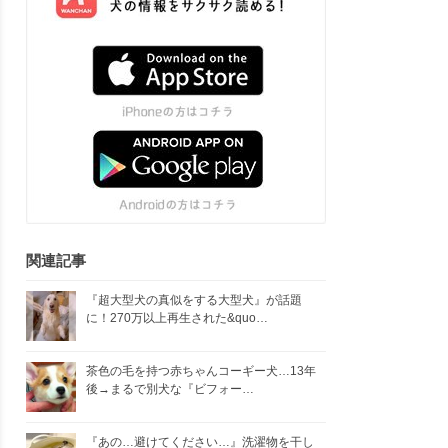
関連記事
『超大型犬の真似をする大型犬』が話題
に！270万以上再生された&quo…
茶色の毛を持つ赤ちゃんコーギー犬…13年
後→まるで別犬な『ビフォー…
『あの…避けてください…』洗濯物を干し