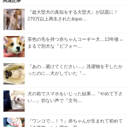
関連記事
『超大型犬の真似をする大型犬』が話題に！
270万以上再生された&quo…
茶色の毛を持つ赤ちゃんコーギー犬…13年後→
まるで別犬な『ビフォー…
『あの…避けてください…』洗濯物を干したか
ったのに…犬がしていた『…
犬の前でスマホをいじった結果…『やめて下さ
い…』切ない声で『文句…
『ワンコで…！？』赤ちゃんが生まれて初めて