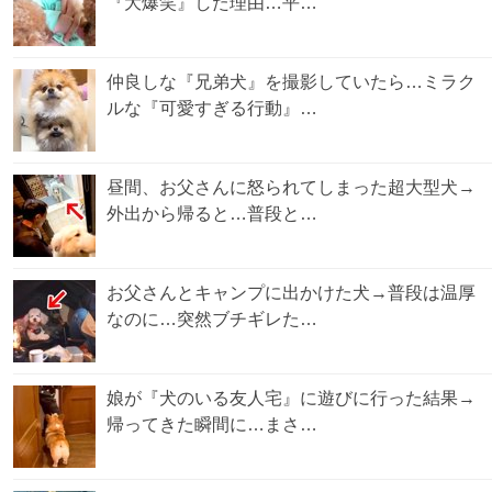
『大爆笑』した理由…平…
仲良しな『兄弟犬』を撮影していたら…ミラク
ルな『可愛すぎる行動』…
昼間、お父さんに怒られてしまった超大型犬→
外出から帰ると…普段と…
お父さんとキャンプに出かけた犬→普段は温厚
なのに…突然ブチギレた…
娘が『犬のいる友人宅』に遊びに行った結果→
帰ってきた瞬間に…まさ…