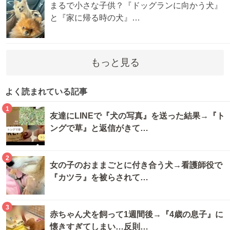
まるで小さな子供？『ドッグランに向かう犬』
と『家に帰る時の犬』…
もっと見る
よく読まれている記事
1
友達にLINEで『犬の写真』を送った結果→『ト
ングで草』と返信がきて…
2
女の子のおままごとに付き合う犬→看護師役で
『カツラ』を被らされて…
3
赤ちゃん犬を飼って1週間後→『4歳の息子』に
懐きすぎてしまい…反則…