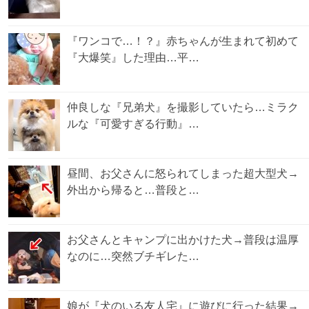
『ワンコで…！？』赤ちゃんが生まれて初めて
『大爆笑』した理由…平…
仲良しな『兄弟犬』を撮影していたら…ミラク
ルな『可愛すぎる行動』…
昼間、お父さんに怒られてしまった超大型犬→
外出から帰ると…普段と…
お父さんとキャンプに出かけた犬→普段は温厚
なのに…突然ブチギレた…
娘が『犬のいる友人宅』に遊びに行った結果→