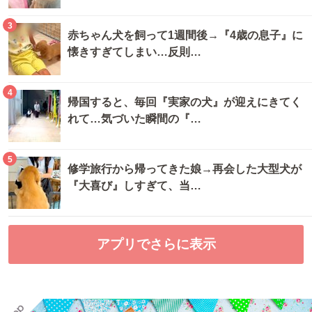
3
赤ちゃん犬を飼って1週間後→『4歳の息子』に
懐きすぎてしまい…反則…
4
帰国すると、毎回『実家の犬』が迎えにきてく
れて…気づいた瞬間の『…
5
修学旅行から帰ってきた娘→再会した大型犬が
『大喜び』しすぎて、当…
アプリでさらに表示