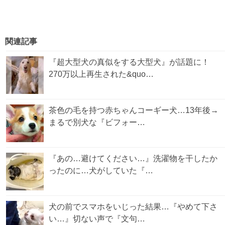
関連記事
『超大型犬の真似をする大型犬』が話題に！
270万以上再生された&quo…
茶色の毛を持つ赤ちゃんコーギー犬…13年後→
まるで別犬な『ビフォー…
『あの…避けてください…』洗濯物を干したか
ったのに…犬がしていた『…
犬の前でスマホをいじった結果…『やめて下さ
い…』切ない声で『文句…