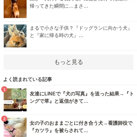
帰ってきた瞬間に…まさ…
まるで小さな子供？『ドッグランに向かう犬』
と『家に帰る時の犬』…
もっと見る
よく読まれている記事
1
友達にLINEで『犬の写真』を送った結果→『ト
ングで草』と返信がきて…
2
女の子のおままごとに付き合う犬→看護師役で
『カツラ』を被らされて…