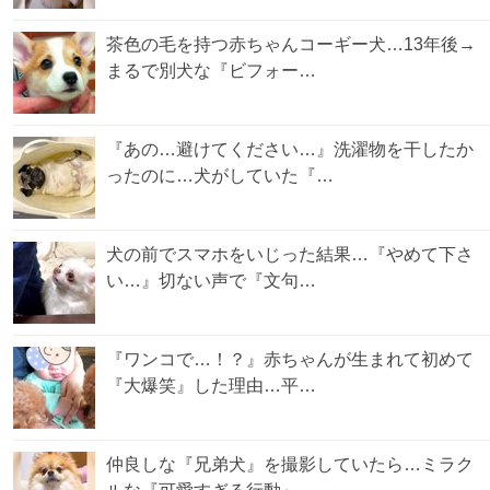
茶色の毛を持つ赤ちゃんコーギー犬…13年後→
まるで別犬な『ビフォー…
『あの…避けてください…』洗濯物を干したか
ったのに…犬がしていた『…
犬の前でスマホをいじった結果…『やめて下さ
い…』切ない声で『文句…
『ワンコで…！？』赤ちゃんが生まれて初めて
『大爆笑』した理由…平…
仲良しな『兄弟犬』を撮影していたら…ミラク