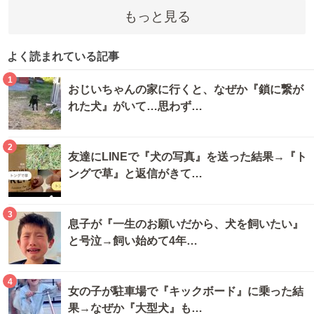
もっと見る
よく読まれている記事
1
おじいちゃんの家に行くと、なぜか『鎖に繋が
れた犬』がいて…思わず…
2
友達にLINEで『犬の写真』を送った結果→『ト
ングで草』と返信がきて…
3
息子が『一生のお願いだから、犬を飼いたい』
と号泣→飼い始めて4年…
4
女の子が駐車場で『キックボード』に乗った結
果→なぜか『大型犬』も…