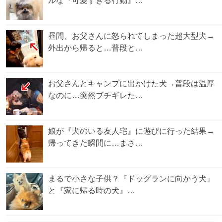
ルな『可愛すぎる行動』…
昼間、お父さんに怒られてしまった超大型犬→
外出から帰ると…普段と…
お父さんとキャンプに出かけた犬→普段は温厚
なのに…突然ブチギレた…
娘が『犬のいる友人宅』に遊びに行った結果→
帰ってきた瞬間に…まさ…
まるで小さな子供？『ドッグランに向かう犬』
と『家に帰る時の犬』…