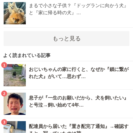
まるで小さな子供？『ドッグランに向かう犬』
と『家に帰る時の犬』…
もっと見る
よく読まれている記事
1
おじいちゃんの家に行くと、なぜか『鎖に繋が
れた犬』がいて…思わず…
2
息子が『一生のお願いだから、犬を飼いたい』
と号泣→飼い始めて4年…
3
配達員から届いた『置き配完了通知』→確認す