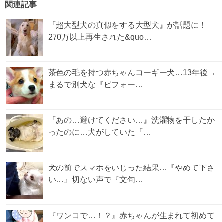
関連記事
『超大型犬の真似をする大型犬』が話題に！
270万以上再生された&quo…
茶色の毛を持つ赤ちゃんコーギー犬…13年後→
まるで別犬な『ビフォー…
『あの…避けてください…』洗濯物を干したか
ったのに…犬がしていた『…
犬の前でスマホをいじった結果…『やめて下さ
い…』切ない声で『文句…
『ワンコで…！？』赤ちゃんが生まれて初めて