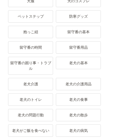
犬服
犬のコスプレ
ペットステップ
防寒グッズ
抱っこ紐
留守番の基本
留守番の時間
留守番用品
留守番の困り事・トラブ
老犬の基本
ル
老犬介護
老犬の介護用品
老犬のトイレ
老犬の食事
老犬の問題行動
老犬の散歩
老犬がご飯を食べない
老犬の病気