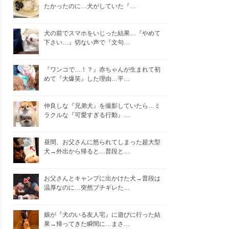
たかったのに…犬がしていた『…
犬の前でスマホをいじった結果…『やめて
下さい…』切ない声で『文句…
『ワンコで…！？』赤ちゃんが生まれて初
めて『大爆笑』した理由…平…
仲良しな『兄弟犬』を撮影していたら…ミ
ラクルな『可愛すぎる行動』…
昼間、お父さんに怒られてしまった超大型
犬→外出から帰ると…普段と…
お父さんとキャンプに出かけた犬→普段は
温厚なのに…突然ブチギレた…
娘が『犬のいる友人宅』に遊びに行った結
果→帰ってきた瞬間に…まさ…