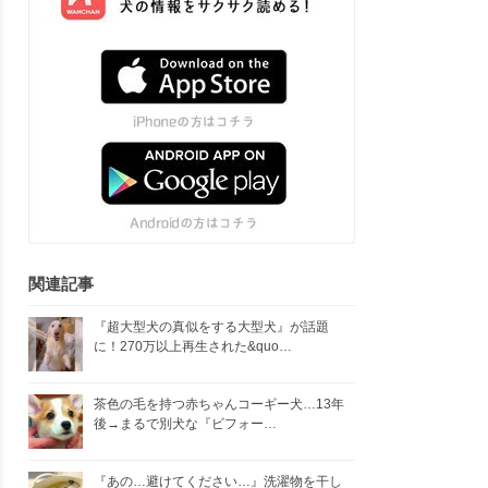
関連記事
『超大型犬の真似をする大型犬』が話題
に！270万以上再生された&quo…
茶色の毛を持つ赤ちゃんコーギー犬…13年
後→まるで別犬な『ビフォー…
『あの…避けてください…』洗濯物を干し