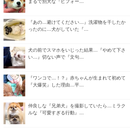
まるで別犬な『ビフォー…
『あの…避けてください…』洗濯物を干したか
ったのに…犬がしていた『…
犬の前でスマホをいじった結果…『やめて下さ
い…』切ない声で『文句…
『ワンコで…！？』赤ちゃんが生まれて初めて
『大爆笑』した理由…平…
仲良しな『兄弟犬』を撮影していたら…ミラク
ルな『可愛すぎる行動』…