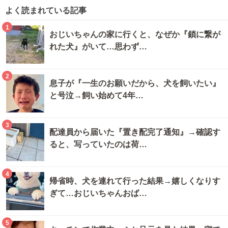
よく読まれている記事
1
おじいちゃんの家に行くと、なぜか『鎖に繋が
れた犬』がいて…思わず…
2
息子が『一生のお願いだから、犬を飼いたい』
と号泣→飼い始めて4年…
3
配達員から届いた『置き配完了通知』→確認す
ると、写っていたのは荷…
4
帰省時、犬を連れて行った結果→嬉しくなりす
ぎて…おじいちゃんおば…
5