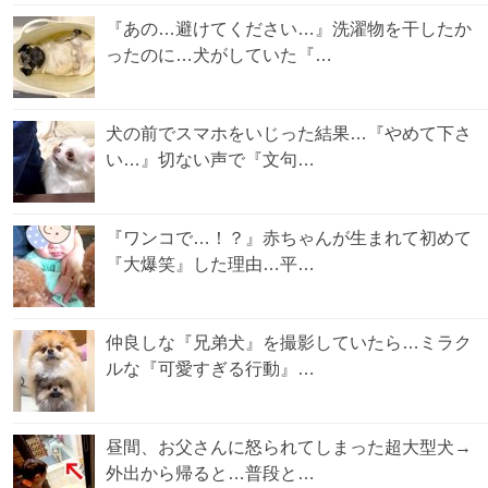
『あの…避けてください…』洗濯物を干したか
ったのに…犬がしていた『…
犬の前でスマホをいじった結果…『やめて下さ
い…』切ない声で『文句…
『ワンコで…！？』赤ちゃんが生まれて初めて
『大爆笑』した理由…平…
仲良しな『兄弟犬』を撮影していたら…ミラク
ルな『可愛すぎる行動』…
昼間、お父さんに怒られてしまった超大型犬→
外出から帰ると…普段と…