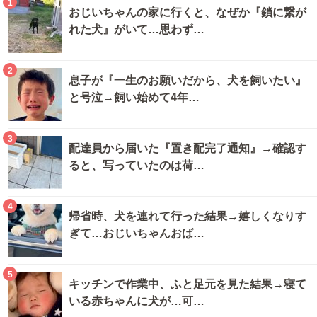
1
おじいちゃんの家に行くと、なぜか『鎖に繋が
れた犬』がいて…思わず…
2
息子が『一生のお願いだから、犬を飼いたい』
と号泣→飼い始めて4年…
3
配達員から届いた『置き配完了通知』→確認す
ると、写っていたのは荷…
4
帰省時、犬を連れて行った結果→嬉しくなりす
ぎて…おじいちゃんおば…
5
キッチンで作業中、ふと足元を見た結果→寝て
いる赤ちゃんに犬が…可…