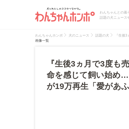
わんちゃんとの暮
話題の犬ニュース
わんちゃんホンポ
犬のニュース
話題の犬
『生後3
画像一覧
『生後3ヵ月で3度も
命を感じて飼い始め…
が19万再生「愛があ