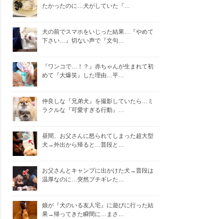
たかったのに…犬がしていた『…
犬の前でスマホをいじった結果…『やめて
下さい…』切ない声で『文句…
『ワンコで…！？』赤ちゃんが生まれて初
めて『大爆笑』した理由…平…
仲良しな『兄弟犬』を撮影していたら…ミ
ラクルな『可愛すぎる行動』…
昼間、お父さんに怒られてしまった超大型
犬→外出から帰ると…普段と…
お父さんとキャンプに出かけた犬→普段は
温厚なのに…突然ブチギレた…
娘が『犬のいる友人宅』に遊びに行った結
果→帰ってきた瞬間に…まさ…