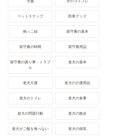
犬服
犬のコスプレ
ペットステップ
防寒グッズ
抱っこ紐
留守番の基本
留守番の時間
留守番用品
留守番の困り事・トラブ
老犬の基本
ル
老犬介護
老犬の介護用品
老犬のトイレ
老犬の食事
老犬の問題行動
老犬の散歩
老犬がご飯を食べない
老犬の病気