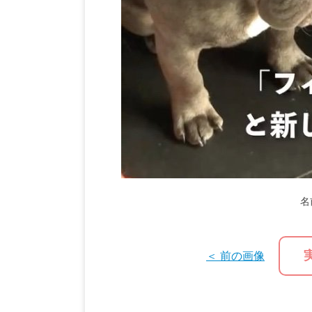
名
＜ 前の画像