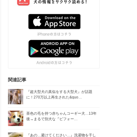
関連記事
『超大型犬の真似をする大型犬』が話題
に！270万以上再生された&quo…
茶色の毛を持つ赤ちゃんコーギー犬…13年
後→まるで別犬な『ビフォー…
『あの…避けてください…』洗濯物を干し