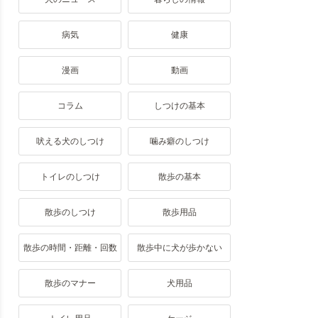
病気
健康
漫画
動画
コラム
しつけの基本
吠える犬のしつけ
噛み癖のしつけ
トイレのしつけ
散歩の基本
散歩のしつけ
散歩用品
散歩の時間・距離・回数
散歩中に犬が歩かない
散歩のマナー
犬用品