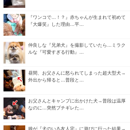
『ワンコで…！？』赤ちゃんが生まれて初めて
『大爆笑』した理由…平…
仲良しな『兄弟犬』を撮影していたら…ミラク
ルな『可愛すぎる行動』…
昼間、お父さんに怒られてしまった超大型犬→
外出から帰ると…普段と…
お父さんとキャンプに出かけた犬→普段は温厚
なのに…突然ブチギレた…
娘が『犬のいる友人宅』に遊びに行った結果→