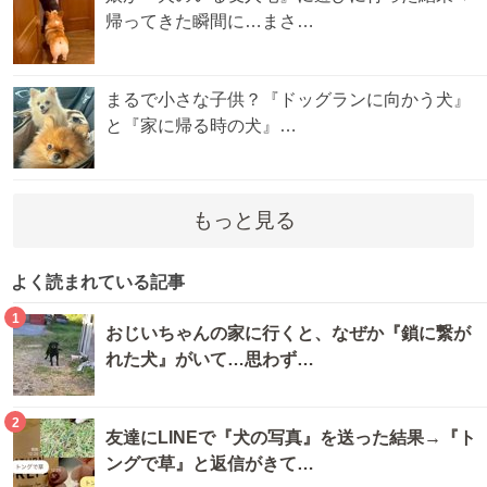
帰ってきた瞬間に…まさ…
まるで小さな子供？『ドッグランに向かう犬』
と『家に帰る時の犬』…
もっと見る
よく読まれている記事
1
おじいちゃんの家に行くと、なぜか『鎖に繋が
れた犬』がいて…思わず…
2
友達にLINEで『犬の写真』を送った結果→『ト
ングで草』と返信がきて…