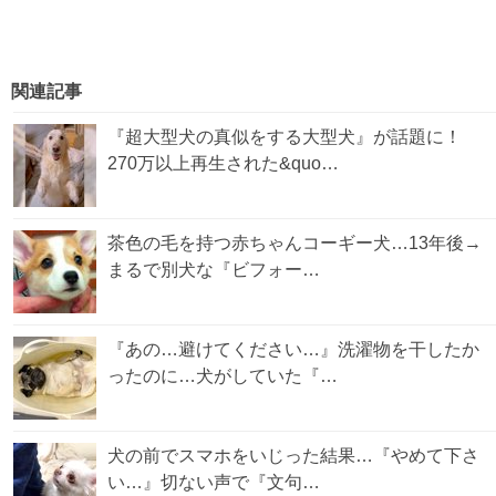
関連記事
『超大型犬の真似をする大型犬』が話題に！
270万以上再生された&quo…
茶色の毛を持つ赤ちゃんコーギー犬…13年後→
まるで別犬な『ビフォー…
『あの…避けてください…』洗濯物を干したか
ったのに…犬がしていた『…
犬の前でスマホをいじった結果…『やめて下さ
い…』切ない声で『文句…