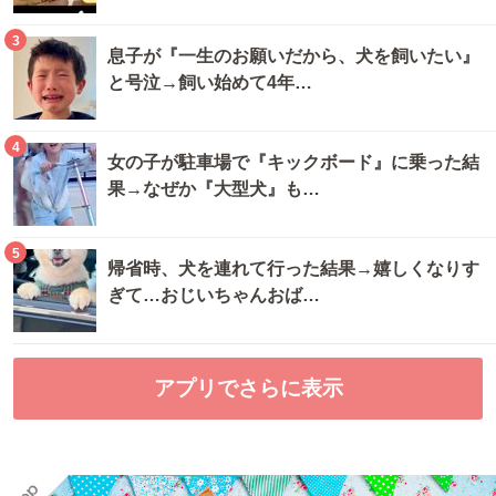
3
息子が『一生のお願いだから、犬を飼いたい』
と号泣→飼い始めて4年…
4
女の子が駐車場で『キックボード』に乗った結
果→なぜか『大型犬』も…
5
帰省時、犬を連れて行った結果→嬉しくなりす
ぎて…おじいちゃんおば…
アプリでさらに表示