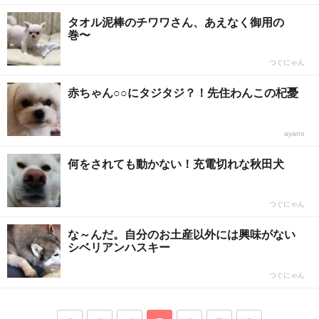
タオル泥棒のチワワさん、あえなく御用の
巻〜
つぐにゃん
赤ちゃん○○にタジタジ？！先住わんこの杞憂
ayano
何をされても動かない！充電切れな秋田犬
つぐにゃん
な～んだ。自分のお土産以外には興味がない
シベリアンハスキー
つぐにゃん