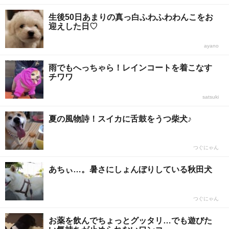
生後50日あまりの真っ白ふわふわわんこをお
迎えした日♡
ayano
雨でもへっちゃら！レインコートを着こなす
チワワ
satsuki
夏の風物詩！スイカに舌鼓をうつ柴犬♪
つぐにゃん
あちぃ…。暑さにしょんぼりしている秋田犬
つぐにゃん
お薬を飲んでちょっとグッタリ…でも遊びた