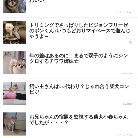
わいい
つぐにゃん
トリミングでさっぱりしたビジョンフリーゼ
のポンくん♪いつもどおりマイペースで遊んじ
ゃうよ～
咲
年の差はあるのに、まるで双子のようにシン
クロするチワワ姉妹☆
satsuki
飼い主さんは○○代わり？じゃれ合う柴犬コン
ビ♡
ayano
お兄ちゃんの宿題を監視する柴犬小春ちゃん
でしたが・・・？
つぐにゃん