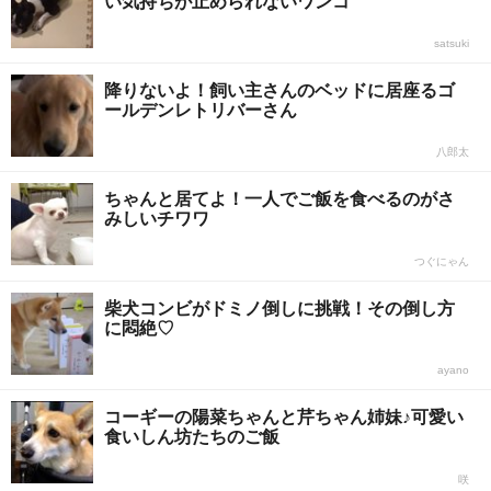
い気持ちが止められないワンコ
satsuki
降りないよ！飼い主さんのベッドに居座るゴ
ールデンレトリバーさん
八郎太
ちゃんと居てよ！一人でご飯を食べるのがさ
みしいチワワ
つぐにゃん
柴犬コンビがドミノ倒しに挑戦！その倒し方
に悶絶♡
ayano
コーギーの陽菜ちゃんと芹ちゃん姉妹♪可愛い
食いしん坊たちのご飯
咲