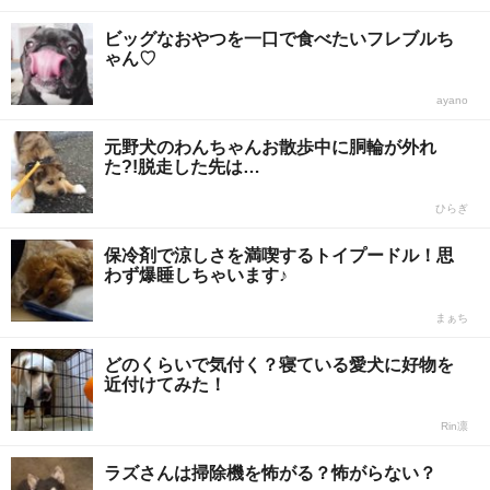
ビッグなおやつを一口で食べたいフレブルち
ゃん♡
ayano
元野犬のわんちゃんお散歩中に胴輪が外れ
た?!脱走した先は…
ひらぎ
保冷剤で涼しさを満喫するトイプードル！思
わず爆睡しちゃいます♪
まぁち
どのくらいで気付く？寝ている愛犬に好物を
近付けてみた！
Rin凛
ラズさんは掃除機を怖がる？怖がらない？