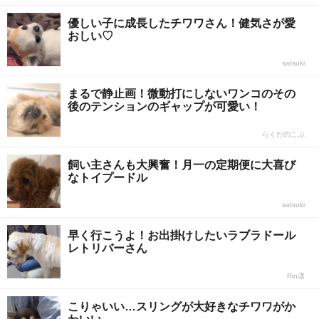
優しい子に成長したチワワさん！健気さが愛
おしい♡
satsuki
まるで静止画！微動打にしないワンコのその
後のテンションのギャップが可愛い！
らくだのこぶ
飼い主さんも大興奮！月一の定期便に大喜び
なトイプードル
satsuki
早く行こうよ！お出掛けしたいラブラドール
レトリバーさん
Rin凛
こりゃいい…スリングが大好きなチワワがか