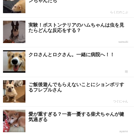
ンちゃんたち
らくだのこぶ
実験！ボストンテリアのハムちゃんは虫を見
たらどんな反応をする？
satsuki
クロさんとロクさん。一緒に病院へ！！
咲
ご飯後遊んでもらえないことにションボリす
るフレブルさん
つぐにゃん
愛が重すぎる？一喜一憂する柴犬ちゃんが健
気過ぎる
ayano