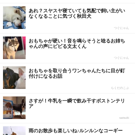
あれ？スヤスヤ寝ていても気配で飼い主がい
なくなることに気づく秋田犬
つぐにゃん
おもちゃが硬い！音を鳴らそうと唸るお姉ち
ゃんの声にビビる文太くん
つぐにゃん
おもちゃを取り合うワンちゃんたちに目が釘
付けになるお話
らくだのこぶ
さすが！牛乳を一瞬で飲み干すボストンテリ
ア
satsuki
雨のお散歩も楽しいね♪ルンルンなコーギー