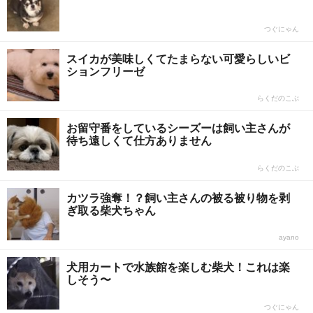
つぐにゃん
スイカが美味しくてたまらない可愛らしいビ
ションフリーゼ
らくだのこぶ
お留守番をしているシーズーは飼い主さんが
待ち遠しくて仕方ありません
らくだのこぶ
カツラ強奪！？飼い主さんの被る被り物を剥
ぎ取る柴犬ちゃん
ayano
犬用カートで水族館を楽しむ柴犬！これは楽
しそう〜
つぐにゃん