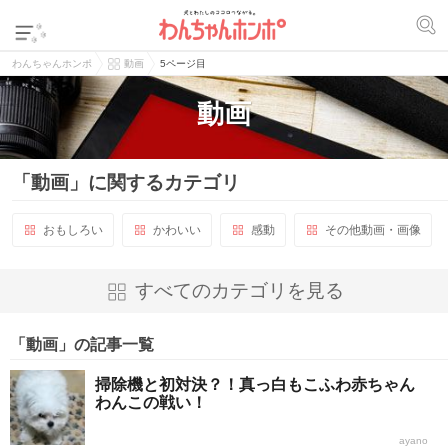
わんちゃんホンポ
動画
5ページ目
動画
「動画」に関するカテゴリ
おもしろい
かわいい
感動
その他動画・画像
すべてのカテゴリを見る
「動画」の記事一覧
掃除機と初対決？！真っ白もこふわ赤ちゃん
わんこの戦い！
ayano