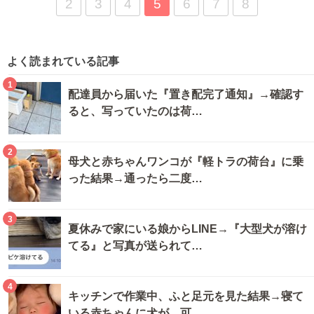
2
3
4
5
6
7
8
よく読まれている記事
1
配達員から届いた『置き配完了通知』→確認す
ると、写っていたのは荷…
2
母犬と赤ちゃんワンコが『軽トラの荷台』に乗
った結果→通ったら二度…
3
夏休みで家にいる娘からLINE→『大型犬が溶け
てる』と写真が送られて…
4
キッチンで作業中、ふと足元を見た結果→寝て
いる赤ちゃんに犬が…可…