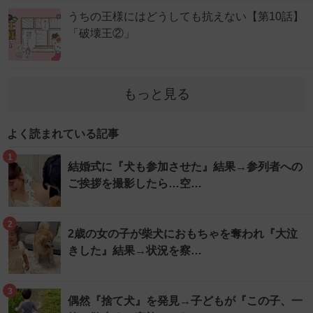
うちの王様にはどうしても抗えない【第10話】
「破壊王②」
もっと見る
よく読まれている記事
1
結婚式に『犬も参加させた』結果→参列者への
ご挨拶を撮影したら…空…
2
2歳の女の子が柴犬におもちゃを奪われ『大泣
きした』結果→状況を察…
3
偶然『捨て犬』を発見→子どもが『この子、一