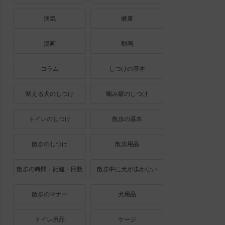
病気
健康
漫画
動画
コラム
しつけの基本
吠える犬のしつけ
噛み癖のしつけ
トイレのしつけ
散歩の基本
散歩のしつけ
散歩用品
散歩の時間・距離・回数
散歩中に犬が歩かない
散歩のマナー
犬用品
トイレ用品
ケージ