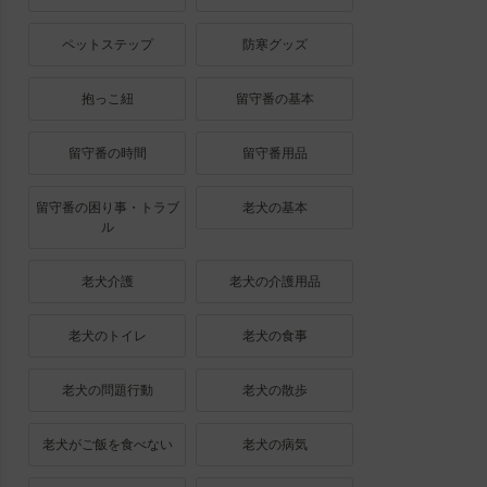
ペットステップ
防寒グッズ
抱っこ紐
留守番の基本
留守番の時間
留守番用品
留守番の困り事・トラブ
老犬の基本
ル
老犬介護
老犬の介護用品
老犬のトイレ
老犬の食事
老犬の問題行動
老犬の散歩
老犬がご飯を食べない
老犬の病気