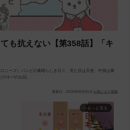
ても抗えない【第358話】「キ
ボロニーズ）バンビの素晴らしき日々。見た目は天使、中身は暴
ビのキバのお話。
更新日：
2026年06月01日
お気に入り登録
もっと見る
arrow_forward_ios