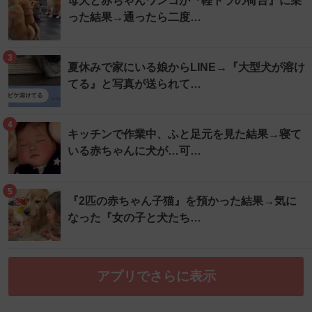
母犬と赤ちゃんワンコが『軽トラの荷台』に乗
った結果→通ったら二度…
3
夏休みで家にいる娘からLINE→『大型犬が溶け
てる』と写真が送られて…
4
キッチンで作業中、ふと足元を見た結果→寝て
いる赤ちゃんに犬が…可…
5
『2匹の赤ちゃん子猫』を預かった結果→気に
なった『女の子と犬たち…
アプリでさらに表示