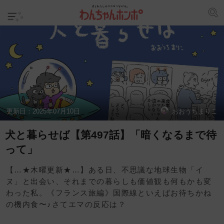
更新日：
2025年07月10日
おおうちまりこ
犬と暮らせば【第497話】「暗くなるまで待
って」
【…★木曜更新★…】ある日、不思議な地球生物「イ
ヌ」と出会い、それまでの暮らしも価値観も何もかも変
わった私。《フランス旅編》国際線といえばお待ちかね
の機内食〜♪さてエマの反応は？