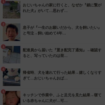
1
おじいちゃんの家に行くと、なぜか『鎖に繋が
れた犬』がいて…思わず…
2
息子が『一生のお願いだから、犬を飼いたい』
と号泣→飼い始めて4年…
3
配達員から届いた『置き配完了通知』→確認す
ると、写っていたのは荷…
4
帰省時、犬を連れて行った結果→嬉しくなりす
ぎて…おじいちゃんおば…
5
キッチンで作業中、ふと足元を見た結果→寝て
いる赤ちゃんに犬が…可…