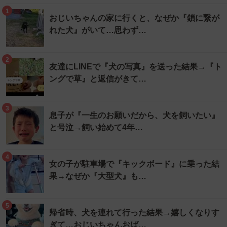
1
おじいちゃんの家に行くと、なぜか『鎖に繋が
れた犬』がいて…思わず…
2
友達にLINEで『犬の写真』を送った結果→『ト
ングで草』と返信がきて…
3
息子が『一生のお願いだから、犬を飼いたい』
と号泣→飼い始めて4年…
4
女の子が駐車場で『キックボード』に乗った結
果→なぜか『大型犬』も…
5
帰省時、犬を連れて行った結果→嬉しくなりす
ぎて…おじいちゃんおば…