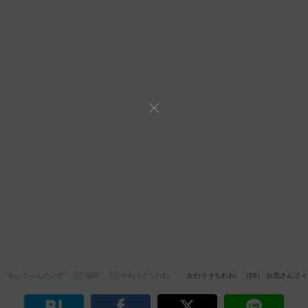
わんちゃんホンポ
漫画
かわうそちわわ。
かわうそちわわ。（66） お兄さんフ