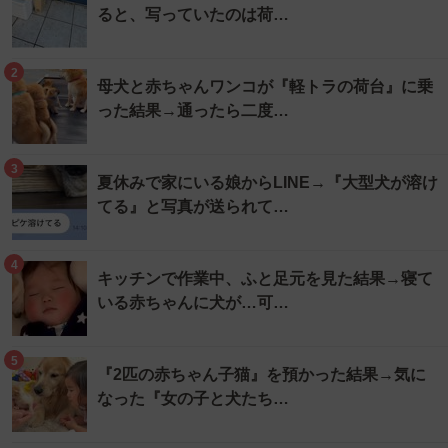
ると、写っていたのは荷…
2
母犬と赤ちゃんワンコが『軽トラの荷台』に乗
った結果→通ったら二度…
3
夏休みで家にいる娘からLINE→『大型犬が溶け
てる』と写真が送られて…
4
キッチンで作業中、ふと足元を見た結果→寝て
いる赤ちゃんに犬が…可…
5
『2匹の赤ちゃん子猫』を預かった結果→気に
なった『女の子と犬たち…