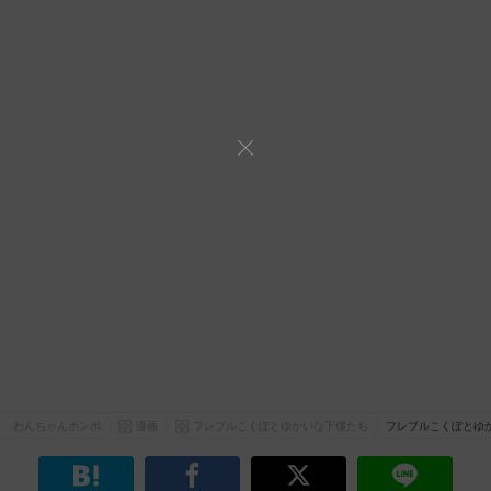
わんちゃんホンポ
漫画
フレブルこくぼとゆかいな下僕たち
フレブルこくぼとゆ