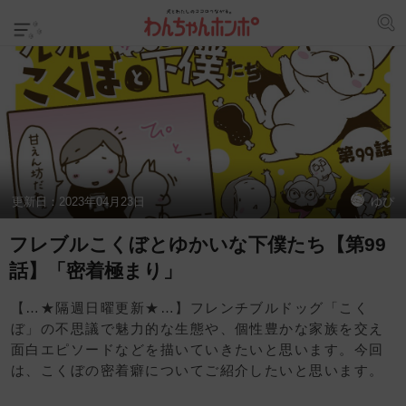
更新日：
2023年04月23日
ゆぴ
フレブルこくぼとゆかいな下僕たち【第99
話】「密着極まり」
【…★隔週日曜更新★…】フレンチブルドッグ「こく
ぼ」の不思議で魅力的な生態や、個性豊かな家族を交え
面白エピソードなどを描いていきたいと思います。今回
は、こくぼの密着癖についてご紹介したいと思います。