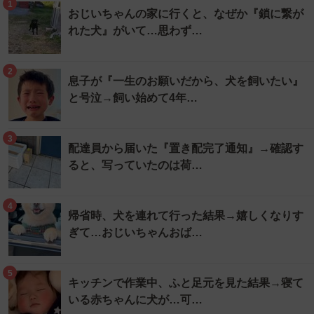
1
おじいちゃんの家に行くと、なぜか『鎖に繋が
れた犬』がいて…思わず…
2
息子が『一生のお願いだから、犬を飼いたい』
と号泣→飼い始めて4年…
3
配達員から届いた『置き配完了通知』→確認す
ると、写っていたのは荷…
4
帰省時、犬を連れて行った結果→嬉しくなりす
ぎて…おじいちゃんおば…
5
キッチンで作業中、ふと足元を見た結果→寝て
いる赤ちゃんに犬が…可…