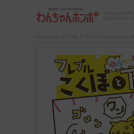
わんちゃんとの暮
話題の犬ニュース
わんちゃんホンポ
漫画
フレブルこくぼとゆかいな下