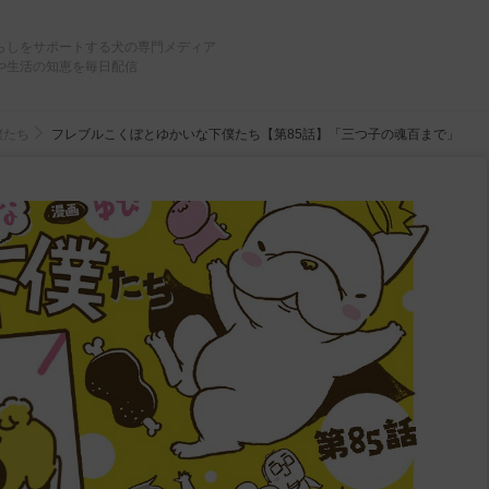
らしをサポートする犬の専門メディア
や生活の知恵を毎日配信
僕たち
フレブルこくぼとゆかいな下僕たち【第85話】「三つ子の魂百まで」