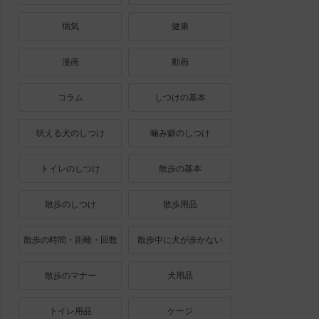
病気
健康
漫画
動画
コラム
しつけの基本
吠える犬のしつけ
噛み癖のしつけ
トイレのしつけ
散歩の基本
散歩のしつけ
散歩用品
散歩の時間・距離・回数
散歩中に犬が歩かない
散歩のマナー
犬用品
トイレ用品
ケージ