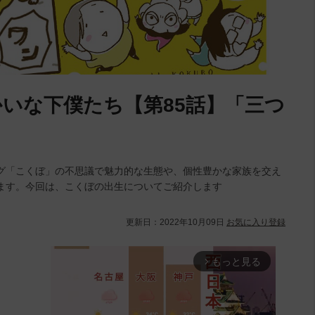
いな下僕たち【第85話】「三つ
グ「こくぼ」の不思議で魅力的な生態や、個性豊かな家族を交え
ます。今回は、こくぼの出生についてご紹介します
更新日：
2022年10月09日
お気に入り登録
もっと見る
arrow_forward_ios