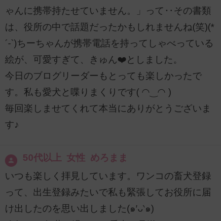
ゃんに携帯持たせていません。」って‥その書類
は、役所の中で話題だったかもしれませんね(笑)(*
´-`)ちーちゃんが携帯電話を持ってしゃべっている
絵が、可愛すぎて、きゅん❤️としました。
今日のブログリーダーもとっても楽しかったで
す。私も愛犬と喋りまくりです( ◠‿◠ )
毎回楽しませてくれて本当にありがとうございま
す♪
50代以上 女性 めろまま
いつも楽しく拝見しています。ワンコの畜犬登録
って、出生登録みたいで私も緊張してお役所に届
け出したのを思い出しました(๑′ᴗ‵๑)