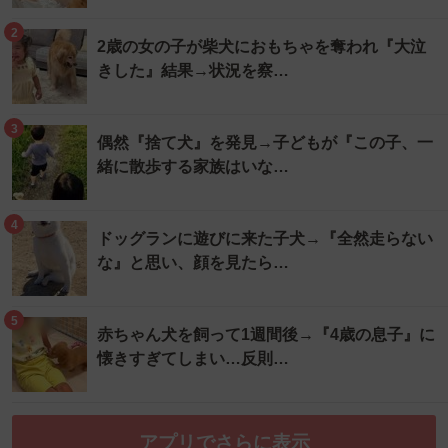
2
2歳の女の子が柴犬におもちゃを奪われ『大泣
きした』結果→状況を察…
3
偶然『捨て犬』を発見→子どもが『この子、一
緒に散歩する家族はいな…
4
ドッグランに遊びに来た子犬→『全然走らない
な』と思い、顔を見たら…
5
赤ちゃん犬を飼って1週間後→『4歳の息子』に
懐きすぎてしまい…反則…
アプリでさらに表示