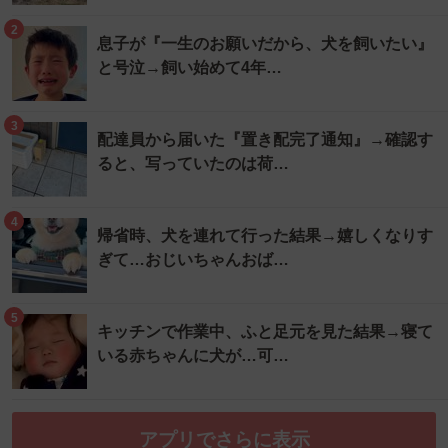
2
息子が『一生のお願いだから、犬を飼いたい』
と号泣→飼い始めて4年…
3
配達員から届いた『置き配完了通知』→確認す
ると、写っていたのは荷…
4
帰省時、犬を連れて行った結果→嬉しくなりす
ぎて…おじいちゃんおば…
5
キッチンで作業中、ふと足元を見た結果→寝て
いる赤ちゃんに犬が…可…
アプリでさらに表示