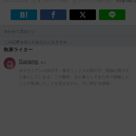
わんちゃんホンポ
床・フローリング用品
フローリングの滑り止め
犬が床で滑ら
合わせて読みたい
この記事を読んだあなたにおすすめ
執筆ライター
Sarang
さん
ポメラニアンの女の子、柴犬ミックスの男の子、黒猫の男の子
と暮らしています。二十数年、犬と暮らしてきた中で経験した
ことや実感したことを交えながら、犬に関する情報…