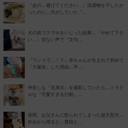
『あの…避けてください…』洗濯物を干したか
ったのに…犬がしていた『…
犬の前でスマホをいじった結果…『やめて下さ
い…』切ない声で『文句…
『ワンコで…！？』赤ちゃんが生まれて初めて
『大爆笑』した理由…平…
仲良しな『兄弟犬』を撮影していたら…ミラク
ルな『可愛すぎる行動』…
昼間、お父さんに怒られてしまった超大型犬→
外出から帰ると…普段と…