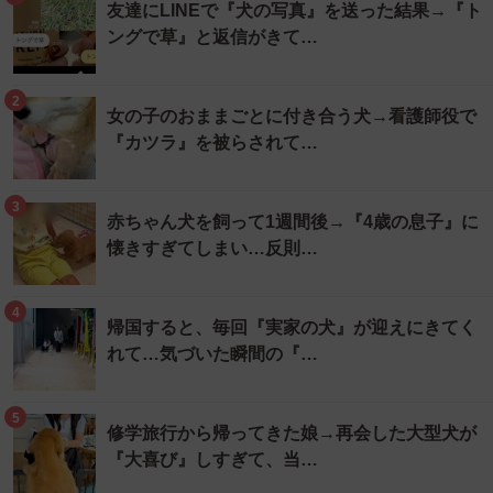
友達にLINEで『犬の写真』を送った結果→『ト
ングで草』と返信がきて…
2
女の子のおままごとに付き合う犬→看護師役で
『カツラ』を被らされて…
3
赤ちゃん犬を飼って1週間後→『4歳の息子』に
懐きすぎてしまい…反則…
4
帰国すると、毎回『実家の犬』が迎えにきてく
れて…気づいた瞬間の『…
5
修学旅行から帰ってきた娘→再会した大型犬が
『大喜び』しすぎて、当…