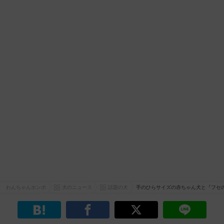
わんちゃんホンポ
犬のニュース
話題の犬
手のひらサイズの赤ちゃん犬と『フセ