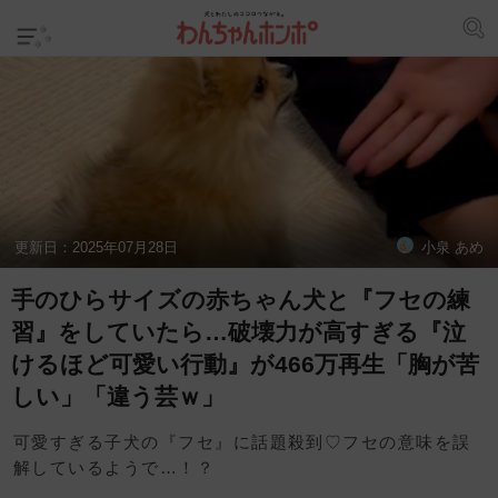
更新日：
2025年07月28日
小泉 あめ
手のひらサイズの赤ちゃん犬と『フセの練
習』をしていたら…破壊力が高すぎる『泣
けるほど可愛い行動』が466万再生「胸が苦
しい」「違う芸ｗ」
可愛すぎる子犬の『フセ』に話題殺到♡フセの意味を誤
解しているようで…！？