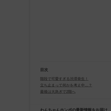
目次
階段で可愛すぎる渋滞発生！
立ち止まって何かを考え中…？
最後は大急ぎで2階へ
わんちゃんホンポの最新情報をお届け