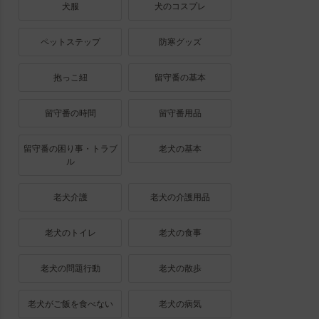
犬服
犬のコスプレ
ペットステップ
防寒グッズ
抱っこ紐
留守番の基本
留守番の時間
留守番用品
留守番の困り事・トラブ
老犬の基本
ル
老犬介護
老犬の介護用品
老犬のトイレ
老犬の食事
老犬の問題行動
老犬の散歩
老犬がご飯を食べない
老犬の病気