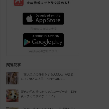
関連記事
『超大型犬の真似をする大型犬』が話題
に！270万以上再生された&quo…
茶色の毛を持つ赤ちゃんコーギー犬…13年
後→まるで別犬な『ビフォー…