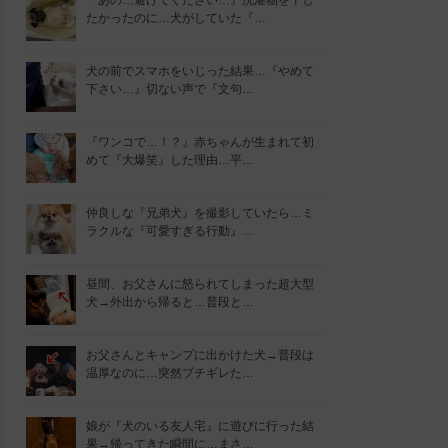
『あの…避けてください…』洗濯物を干し
たかったのに…犬がしていた『…
犬の前でスマホをいじった結果…『やめて
下さい…』切ない声で『文句…
『ワンコで…！？』赤ちゃんが生まれて初
めて『大爆笑』した理由…平…
仲良しな『兄弟犬』を撮影していたら…ミ
ラクルな『可愛すぎる行動』…
昼間、お父さんに怒られてしまった超大型
犬→外出から帰ると…普段と…
お父さんとキャンプに出かけた犬→普段は
温厚なのに…突然ブチギレた…
娘が『犬のいる友人宅』に遊びに行った結
果→帰ってきた瞬間に…まさ…