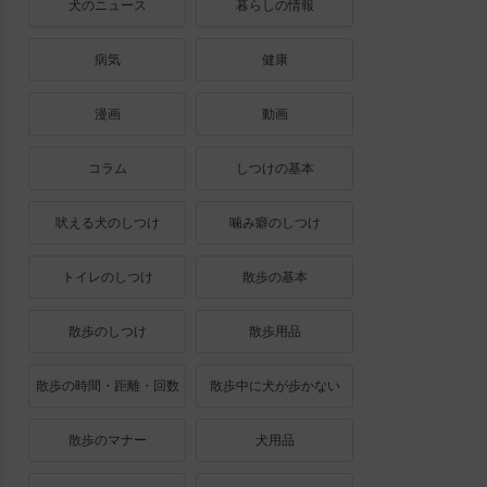
犬のニュース
暮らしの情報
病気
健康
漫画
動画
コラム
しつけの基本
吠える犬のしつけ
噛み癖のしつけ
トイレのしつけ
散歩の基本
散歩のしつけ
散歩用品
散歩の時間・距離・回数
散歩中に犬が歩かない
散歩のマナー
犬用品