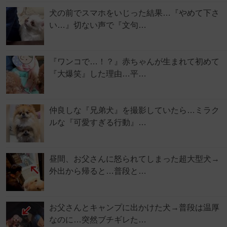
犬の前でスマホをいじった結果…『やめて下さ
い…』切ない声で『文句…
『ワンコで…！？』赤ちゃんが生まれて初めて
『大爆笑』した理由…平…
仲良しな『兄弟犬』を撮影していたら…ミラク
ルな『可愛すぎる行動』…
昼間、お父さんに怒られてしまった超大型犬→
外出から帰ると…普段と…
お父さんとキャンプに出かけた犬→普段は温厚
なのに…突然ブチギレた…