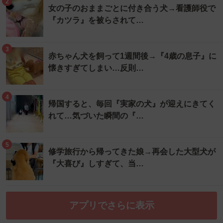
2
女の子のおままごとに付き合う犬→看護師役で
『カツラ』を被らされて…
3
赤ちゃん犬を飼って1週間後→『4歳の息子』に
懐きすぎてしまい…反則…
4
帰国すると、毎回『実家の犬』が迎えにきてく
れて…気づいた瞬間の『…
5
修学旅行から帰ってきた娘→再会した大型犬が
『大喜び』しすぎて、当…
アプリでさらに表示