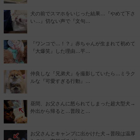
犬の前でスマホをいじった結果…『やめて下さ
い…』切ない声で『文句…
『ワンコで…！？』赤ちゃんが生まれて初めて
『大爆笑』した理由…平…
仲良しな『兄弟犬』を撮影していたら…ミラク
ルな『可愛すぎる行動』…
昼間、お父さんに怒られてしまった超大型犬→
外出から帰ると…普段と…
お父さんとキャンプに出かけた犬→普段は温厚