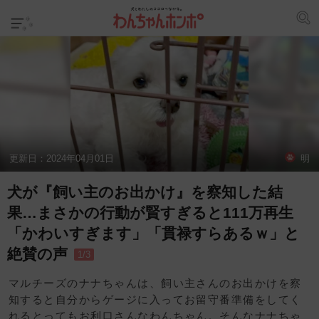
更新日：
2024年04月01日
明
犬が『飼い主のお出かけ』を察知した結
果…まさかの行動が賢すぎると111万再生
「かわいすぎます」「貫禄すらあるｗ」と
絶賛の声
1/3
マルチーズのナナちゃんは、飼い主さんのお出かけを察
知すると自分からゲージに入ってお留守番準備をしてく
れるとってもお利口さんなわんちゃん。そんなナナちゃ