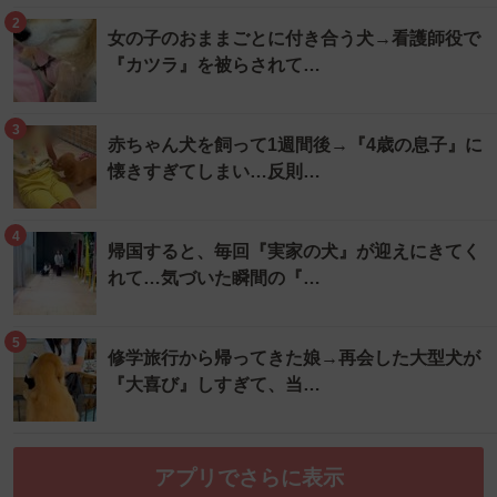
2
女の子のおままごとに付き合う犬→看護師役で
『カツラ』を被らされて…
3
赤ちゃん犬を飼って1週間後→『4歳の息子』に
懐きすぎてしまい…反則…
4
帰国すると、毎回『実家の犬』が迎えにきてく
れて…気づいた瞬間の『…
5
修学旅行から帰ってきた娘→再会した大型犬が
『大喜び』しすぎて、当…
アプリでさらに表示