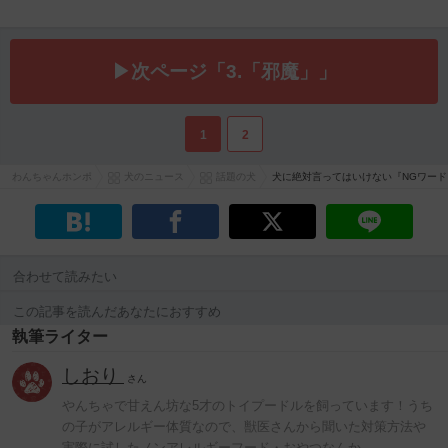
▶次ページ「3.「邪魔」」
1
2
わんちゃんホンポ
犬のニュース
話題の犬
犬に絶対言ってはいけない『NGワード
合わせて読みたい
この記事を読んだあなたにおすすめ
執筆ライター
しおり
さん
やんちゃで甘えん坊な5才のトイプードルを飼っています！うち
の子がアレルギー体質なので、獣医さんから聞いた対策方法や
実際に試したノンアレルギーフード・おやつなんか…