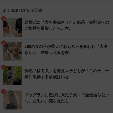
よく読まれている記事
1
結婚式に『犬も参加させた』結果→参列者への
ご挨拶を撮影したら…空…
2
2歳の女の子が柴犬におもちゃを奪われ『大泣
きした』結果→状況を察…
3
偶然『捨て犬』を発見→子どもが『この子、一
緒に散歩する家族はいな…
4
ドッグランに遊びに来た子犬→『全然走らない
な』と思い、顔を見たら…