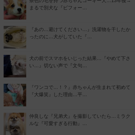
茶色の毛を持つ赤ちゃんコーギー犬…13年後→
まるで別犬な『ビフォー…
『あの…避けてください…』洗濯物を干したか
ったのに…犬がしていた『…
犬の前でスマホをいじった結果…『やめて下さ
い…』切ない声で『文句…
『ワンコで…！？』赤ちゃんが生まれて初めて
『大爆笑』した理由…平…
仲良しな『兄弟犬』を撮影していたら…ミラク
ルな『可愛すぎる行動』…