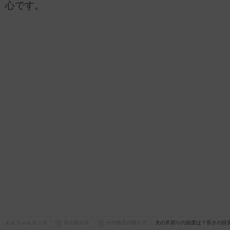
心です。
わんちゃんホンポ
爪の切り方
その他爪の切り方
犬の爪切りの頻度は？長さの目