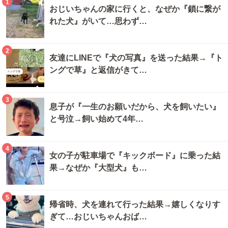
1
おじいちゃんの家に行くと、なぜか『鎖に繋が
れた犬』がいて…思わず…
2
友達にLINEで『犬の写真』を送った結果→『ト
ングで草』と返信がきて…
3
息子が『一生のお願いだから、犬を飼いたい』
と号泣→飼い始めて4年…
4
女の子が駐車場で『キックボード』に乗った結
果→なぜか『大型犬』も…
5
帰省時、犬を連れて行った結果→嬉しくなりす
ぎて…おじいちゃんおば…