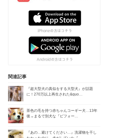
関連記事
『超大型犬の真似をする大型犬』が話題
に！270万以上再生された&quo…
茶色の毛を持つ赤ちゃんコーギー犬…13年
後→まるで別犬な『ビフォー…
『あの…避けてください…』洗濯物を干し