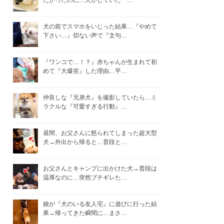
たかったのに…犬がしていた『…
犬の前でスマホをいじった結果…『やめて
下さい…』切ない声で『文句…
『ワンコで…！？』赤ちゃんが生まれて初
めて『大爆笑』した理由…平…
仲良しな『兄弟犬』を撮影していたら…ミ
ラクルな『可愛すぎる行動』…
昼間、お父さんに怒られてしまった超大型
犬→外出から帰ると…普段と…
お父さんとキャンプに出かけた犬→普段は
温厚なのに…突然ブチギレた…
娘が『犬のいる友人宅』に遊びに行った結
果→帰ってきた瞬間に…まさ…