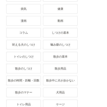
病気
健康
漫画
動画
コラム
しつけの基本
吠える犬のしつけ
噛み癖のしつけ
トイレのしつけ
散歩の基本
散歩のしつけ
散歩用品
散歩の時間・距離・回数
散歩中に犬が歩かない
散歩のマナー
犬用品
トイレ用品
ケージ