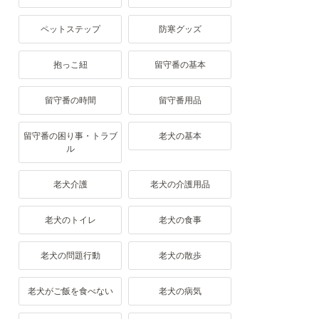
ペットステップ
防寒グッズ
抱っこ紐
留守番の基本
留守番の時間
留守番用品
留守番の困り事・トラブ
老犬の基本
ル
老犬介護
老犬の介護用品
老犬のトイレ
老犬の食事
老犬の問題行動
老犬の散歩
老犬がご飯を食べない
老犬の病気