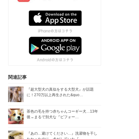
関連記事
『超大型犬の真似をする大型犬』が話題
に！270万以上再生された&quo…
茶色の毛を持つ赤ちゃんコーギー犬…13年
後→まるで別犬な『ビフォー…
『あの…避けてください…』洗濯物を干し