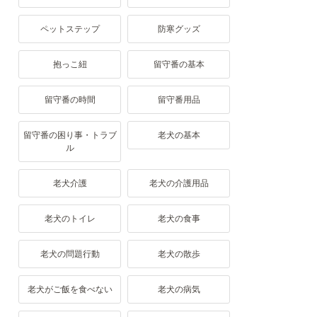
ペットステップ
防寒グッズ
抱っこ紐
留守番の基本
留守番の時間
留守番用品
留守番の困り事・トラブ
老犬の基本
ル
老犬介護
老犬の介護用品
老犬のトイレ
老犬の食事
老犬の問題行動
老犬の散歩
老犬がご飯を食べない
老犬の病気