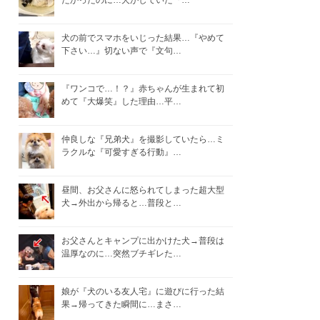
たかったのに…犬がしていた『…
犬の前でスマホをいじった結果…『やめて
下さい…』切ない声で『文句…
『ワンコで…！？』赤ちゃんが生まれて初
めて『大爆笑』した理由…平…
仲良しな『兄弟犬』を撮影していたら…ミ
ラクルな『可愛すぎる行動』…
昼間、お父さんに怒られてしまった超大型
犬→外出から帰ると…普段と…
お父さんとキャンプに出かけた犬→普段は
温厚なのに…突然ブチギレた…
娘が『犬のいる友人宅』に遊びに行った結
果→帰ってきた瞬間に…まさ…