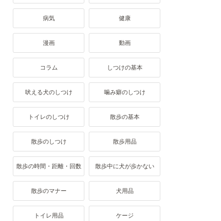
病気
健康
漫画
動画
コラム
しつけの基本
吠える犬のしつけ
噛み癖のしつけ
トイレのしつけ
散歩の基本
散歩のしつけ
散歩用品
散歩の時間・距離・回数
散歩中に犬が歩かない
散歩のマナー
犬用品
トイレ用品
ケージ