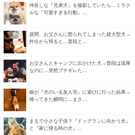
仲良しな『兄弟犬』を撮影していたら…ミラク
ルな『可愛すぎる行動』…
昼間、お父さんに怒られてしまった超大型犬→
外出から帰ると…普段と…
お父さんとキャンプに出かけた犬→普段は温厚
なのに…突然ブチギレた…
娘が『犬のいる友人宅』に遊びに行った結果→
帰ってきた瞬間に…まさ…
まるで小さな子供？『ドッグランに向かう犬』
と『家に帰る時の犬』…