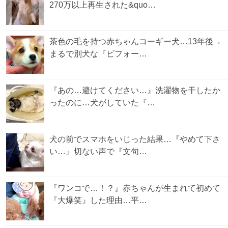
270万以上再生された&quo…
茶色の毛を持つ赤ちゃんコーギー犬…13年後→
まるで別犬な『ビフォー…
『あの…避けてください…』洗濯物を干したか
ったのに…犬がしていた『…
犬の前でスマホをいじった結果…『やめて下さ
い…』切ない声で『文句…
『ワンコで…！？』赤ちゃんが生まれて初めて
『大爆笑』した理由…平…