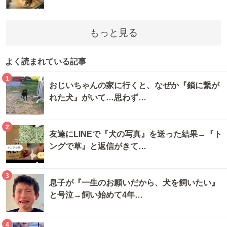
もっと見る
よく読まれている記事
1
おじいちゃんの家に行くと、なぜか『鎖に繋が
れた犬』がいて…思わず…
2
友達にLINEで『犬の写真』を送った結果→『ト
ングで草』と返信がきて…
3
息子が『一生のお願いだから、犬を飼いたい』
と号泣→飼い始めて4年…
4