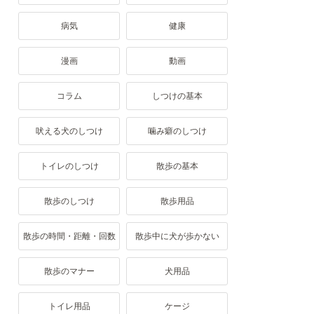
病気
健康
漫画
動画
コラム
しつけの基本
吠える犬のしつけ
噛み癖のしつけ
トイレのしつけ
散歩の基本
散歩のしつけ
散歩用品
散歩の時間・距離・回数
散歩中に犬が歩かない
散歩のマナー
犬用品
トイレ用品
ケージ