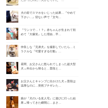
たかったのに…犬がしていた『…
犬の前でスマホをいじった結果…『やめて
下さい…』切ない声で『文句…
『ワンコで…！？』赤ちゃんが生まれて初
めて『大爆笑』した理由…平…
仲良しな『兄弟犬』を撮影していたら…ミ
ラクルな『可愛すぎる行動』…
昼間、お父さんに怒られてしまった超大型
犬→外出から帰ると…普段と…
お父さんとキャンプに出かけた犬→普段は
温厚なのに…突然ブチギレた…
娘が『犬のいる友人宅』に遊びに行った結
果→帰ってきた瞬間に…まさ…