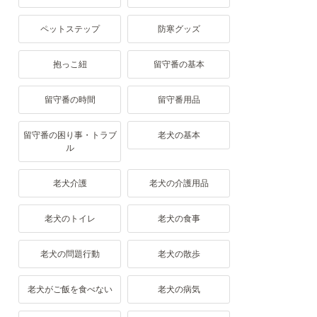
ペットステップ
防寒グッズ
抱っこ紐
留守番の基本
留守番の時間
留守番用品
留守番の困り事・トラブ
老犬の基本
ル
老犬介護
老犬の介護用品
老犬のトイレ
老犬の食事
老犬の問題行動
老犬の散歩
老犬がご飯を食べない
老犬の病気