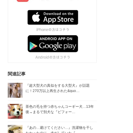
関連記事
『超大型犬の真似をする大型犬』が話題
に！270万以上再生された&quo…
茶色の毛を持つ赤ちゃんコーギー犬…13年
後→まるで別犬な『ビフォー…
『あの…避けてください…』洗濯物を干し