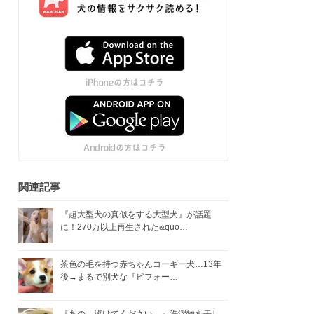
関連記事
『超大型犬の真似をする大型犬』が話題
に！270万以上再生された&quo…
茶色の毛を持つ赤ちゃんコーギー犬…13年
後→まるで別犬な『ビフォー…