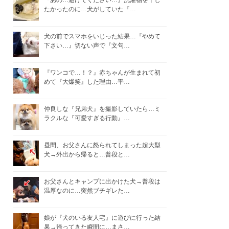
『あの…避けてください…』洗濯物を干し
たかったのに…犬がしていた『…
犬の前でスマホをいじった結果…『やめて
下さい…』切ない声で『文句…
『ワンコで…！？』赤ちゃんが生まれて初
めて『大爆笑』した理由…平…
仲良しな『兄弟犬』を撮影していたら…ミ
ラクルな『可愛すぎる行動』…
昼間、お父さんに怒られてしまった超大型
犬→外出から帰ると…普段と…
お父さんとキャンプに出かけた犬→普段は
温厚なのに…突然ブチギレた…
娘が『犬のいる友人宅』に遊びに行った結
果→帰ってきた瞬間に…まさ…