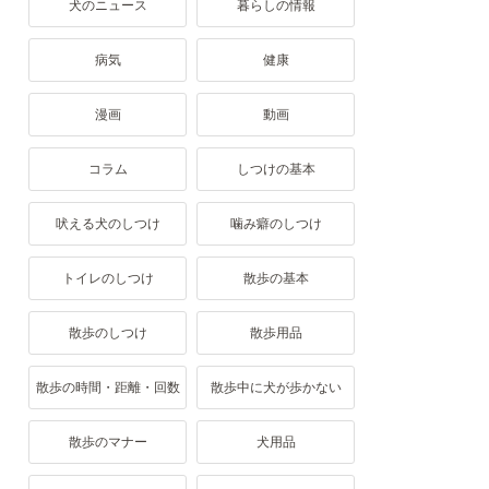
犬のニュース
暮らしの情報
病気
健康
漫画
動画
コラム
しつけの基本
吠える犬のしつけ
噛み癖のしつけ
トイレのしつけ
散歩の基本
散歩のしつけ
散歩用品
散歩の時間・距離・回数
散歩中に犬が歩かない
散歩のマナー
犬用品