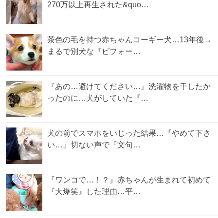
270万以上再生された&quo…
茶色の毛を持つ赤ちゃんコーギー犬…13年後→
まるで別犬な『ビフォー…
『あの…避けてください…』洗濯物を干したか
ったのに…犬がしていた『…
犬の前でスマホをいじった結果…『やめて下さ
い…』切ない声で『文句…
『ワンコで…！？』赤ちゃんが生まれて初めて
『大爆笑』した理由…平…