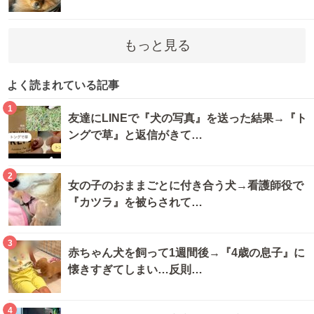
もっと見る
よく読まれている記事
1
友達にLINEで『犬の写真』を送った結果→『ト
ングで草』と返信がきて…
2
女の子のおままごとに付き合う犬→看護師役で
『カツラ』を被らされて…
3
赤ちゃん犬を飼って1週間後→『4歳の息子』に
懐きすぎてしまい…反則…
4