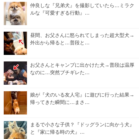
仲良しな『兄弟犬』を撮影していたら…ミラク
ルな『可愛すぎる行動』…
昼間、お父さんに怒られてしまった超大型犬→
外出から帰ると…普段と…
お父さんとキャンプに出かけた犬→普段は温厚
なのに…突然ブチギレた…
娘が『犬のいる友人宅』に遊びに行った結果→
帰ってきた瞬間に…まさ…
まるで小さな子供？『ドッグランに向かう犬』
と『家に帰る時の犬』…