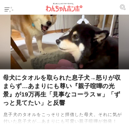
母犬にタオルを取られた息子犬→怒りが収
まらず…あまりにも尊い『親子喧嘩の光
景』が19万再生「見事なコーラスｗ」「ず
っと見てたい」と反響
息子犬のタオルをこっそりと拝借した母犬。それに気が
付いた息子犬が…あまりにも可愛い親子喧嘩が勃発！