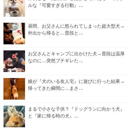
ルな『可愛すぎる行動』…
昼間、お父さんに怒られてしまった超大型犬→
外出から帰ると…普段と…
お父さんとキャンプに出かけた犬→普段は温厚
なのに…突然ブチギレた…
娘が『犬のいる友人宅』に遊びに行った結果→
帰ってきた瞬間に…まさ…
まるで小さな子供？『ドッグランに向かう犬』
と『家に帰る時の犬』…