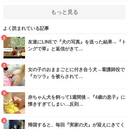
もっと見る
よく読まれている記事
1
友達にLINEで『犬の写真』を送った結果→『ト
ングで草』と返信がきて…
2
女の子のおままごとに付き合う犬→看護師役で
『カツラ』を被らされて…
3
赤ちゃん犬を飼って1週間後→『4歳の息子』に
懐きすぎてしまい…反則…
4
帰国すると、毎回『実家の犬』が迎えにきてく