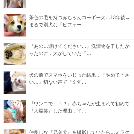
茶色の毛を持つ赤ちゃんコーギー犬…13年後→
まるで別犬な『ビフォー…
『あの…避けてください…』洗濯物を干したか
ったのに…犬がしていた『…
犬の前でスマホをいじった結果…『やめて下さ
い…』切ない声で『文句…
『ワンコで…！？』赤ちゃんが生まれて初めて
『大爆笑』した理由…平…
仲良しな『兄弟犬』を撮影していたら…ミラク