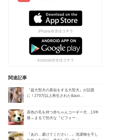
関連記事
『超大型犬の真似をする大型犬』が話題
に！270万以上再生された&quo…
茶色の毛を持つ赤ちゃんコーギー犬…13年
後→まるで別犬な『ビフォー…
『あの…避けてください…』洗濯物を干し