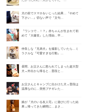
たかったのに…犬がしていた『…
犬の前でスマホをいじった結果…『やめて
下さい…』切ない声で『文句…
『ワンコで…！？』赤ちゃんが生まれて初
めて『大爆笑』した理由…平…
仲良しな『兄弟犬』を撮影していたら…ミ
ラクルな『可愛すぎる行動』…
昼間、お父さんに怒られてしまった超大型
犬→外出から帰ると…普段と…
お父さんとキャンプに出かけた犬→普段は
温厚なのに…突然ブチギレた…
娘が『犬のいる友人宅』に遊びに行った結
果→帰ってきた瞬間に…まさ…