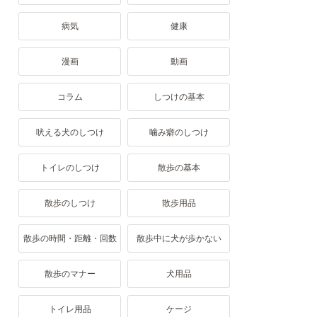
病気
健康
漫画
動画
コラム
しつけの基本
吠える犬のしつけ
噛み癖のしつけ
トイレのしつけ
散歩の基本
散歩のしつけ
散歩用品
散歩の時間・距離・回数
散歩中に犬が歩かない
散歩のマナー
犬用品
トイレ用品
ケージ