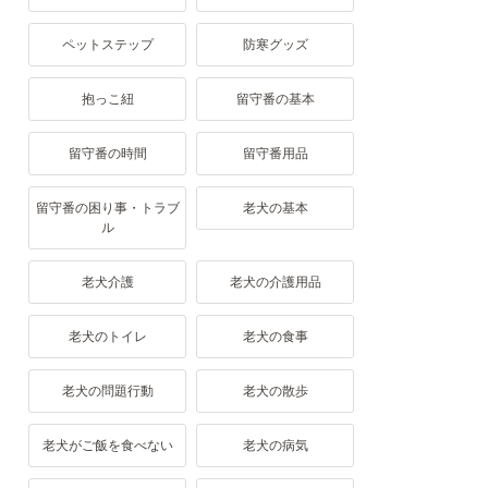
ペットステップ
防寒グッズ
抱っこ紐
留守番の基本
留守番の時間
留守番用品
留守番の困り事・トラブ
老犬の基本
ル
老犬介護
老犬の介護用品
老犬のトイレ
老犬の食事
老犬の問題行動
老犬の散歩
老犬がご飯を食べない
老犬の病気