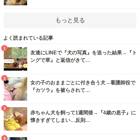
もっと見る
よく読まれている記事
1
友達にLINEで『犬の写真』を送った結果→『ト
ングで草』と返信がきて…
2
女の子のおままごとに付き合う犬→看護師役で
『カツラ』を被らされて…
3
赤ちゃん犬を飼って1週間後→『4歳の息子』に
懐きすぎてしまい…反則…
4