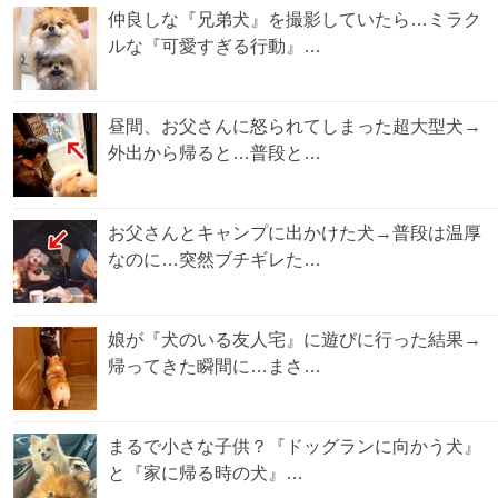
仲良しな『兄弟犬』を撮影していたら…ミラク
ルな『可愛すぎる行動』…
昼間、お父さんに怒られてしまった超大型犬→
外出から帰ると…普段と…
お父さんとキャンプに出かけた犬→普段は温厚
なのに…突然ブチギレた…
娘が『犬のいる友人宅』に遊びに行った結果→
帰ってきた瞬間に…まさ…
まるで小さな子供？『ドッグランに向かう犬』
と『家に帰る時の犬』…