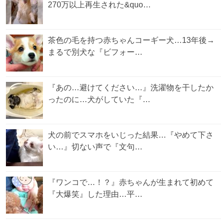
270万以上再生された&quo…
茶色の毛を持つ赤ちゃんコーギー犬…13年後→
まるで別犬な『ビフォー…
『あの…避けてください…』洗濯物を干したか
ったのに…犬がしていた『…
犬の前でスマホをいじった結果…『やめて下さ
い…』切ない声で『文句…
『ワンコで…！？』赤ちゃんが生まれて初めて
『大爆笑』した理由…平…